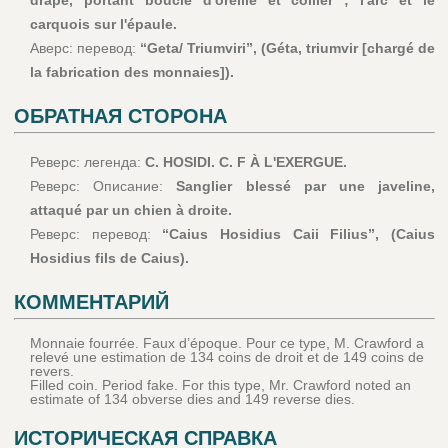
drapé, portant boucle d'oreille et collier ; l'arc et le
carquois sur l'épaule.
Аверс: перевод:
“Geta/ Triumviri”, (Géta, triumvir [chargé de
la fabrication des monnaies]).
ОБРАТНАЯ СТОРОНА
Реверс: легенда:
C. HOSIDI. C. F À L'EXERGUE.
Реверс: Описание:
Sanglier blessé par une javeline,
attaqué par un chien à droite.
Реверс: перевод:
“Caius Hosidius Caii Filius”, (Caius
Hosidius fils de Caius).
КОММЕНТАРИЙ
Monnaie fourrée. Faux d’époque. Pour ce type, M. Crawford a
relevé une estimation de 134 coins de droit et de 149 coins de
revers.
Filled coin. Period fake. For this type, Mr. Crawford noted an
estimate of 134 obverse dies and 149 reverse dies.
ИСТОРИЧЕСКАЯ СПРАВКА