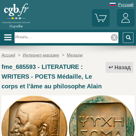
Русский
Accueil
>
Интернет-магазин
>
Медали
fme_685593
-
LITERATURE :
Назад
WRITERS - POETS Médaille, Le
corps et l'âme au philosophe Alain