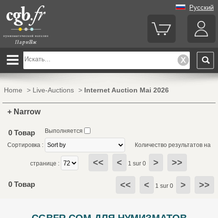
Русский
Home
>
Live-Auctions
>
Internet Auction Mai 2026
+ Narrow
Выполняется
0 Товар
Сортировка :
Количество результатов на
<<
<
>
>>
странице :
1 sur 0
0 Товар
<<
<
>
>>
1 sur 0