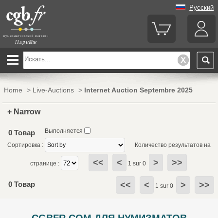
Русский
Home
>
Live-Auctions
>
Internet Auction Septembre 2025
+ Narrow
Выполняется
0 Товар
Сортировка :
Количество результатов на
<<
<
>
>>
странице :
1 sur 0
0 Товар
<<
<
>
>>
1 sur 0