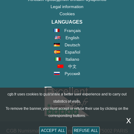
Legal information
Cookies
LANGUAGES
Français
English
Deutsch
Español
Italiano
中文
Русский
cgb.fr uses cookies to guarantee a better user experience and to carry out
statistics of visits.
To remove the banner, you must accept or refuse their use by clicking on the
corresponding buttons.
x
CGB Numismatics Paris - 36 rue Vivienne - 75002 PARIS
ACCEPT ALL
REFUSE ALL