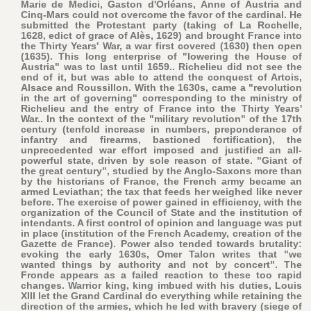
Marie de Medici, Gaston d'Orléans, Anne of Austria and
Cinq-Mars could not overcome the favor of the cardinal. He
submitted the Protestant party (taking of La Rochelle,
1628, edict of grace of Alès, 1629) and brought France into
the Thirty Years' War, a war first covered (1630) then open
(1635). This long enterprise of "lowering the House of
Austria" was to last until 1659.. Richelieu did not see the
end of it, but was able to attend the conquest of Artois,
Alsace and Roussillon. With the 1630s, came a "revolution
in the art of governing" corresponding to the ministry of
Richelieu and the entry of France into the Thirty Years'
War.. In the context of the "military revolution" of the 17th
century (tenfold increase in numbers, preponderance of
infantry and firearms, bastioned fortification), the
unprecedented war effort imposed and justified an all-
powerful state, driven by sole reason of state. "Giant of
the great century", studied by the Anglo-Saxons more than
by the historians of France, the French army became an
armed Leviathan; the tax that feeds her weighed like never
before. The exercise of power gained in efficiency, with the
organization of the Council of State and the institution of
intendants. A first control of opinion and language was put
in place (institution of the French Academy, creation of the
Gazette de France). Power also tended towards brutality:
evoking the early 1630s, Omer Talon writes that "we
wanted things by authority and not by concert". The
Fronde appears as a failed reaction to these too rapid
changes. Warrior king, king imbued with his duties, Louis
XIII let the Grand Cardinal do everything while retaining the
direction of the armies, which he led with bravery (siege of