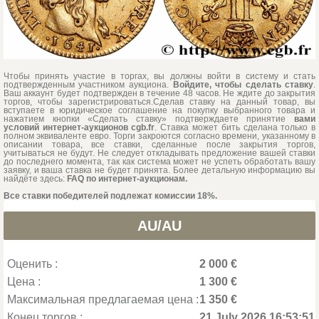
Чтобы принять участие в торгах, вы должны войти в систему и стать
подтвержденным участником аукциона.
Войдите, чтобы сделать ставку
.
Ваш аккаунт будет подтвержден в течение 48 часов. Не ждите до закрытия
торгов, чтобы зарегистрироваться.Сделав ставку на данный товар, вы
вступаете в юридическое соглашение на покупку выбранного товара и
нажатием кнопки «Сделать ставку» подтверждаете принятие
вами
условий интернет-аукционов cgb.fr
. Ставка может бить сделана только в
полном эквиваленте евро. Торги закроются согласно времени, указанному в
описании товара, все ставки, сделанные после закрытия торгов,
учитываться не будут. Не следует откладывать предложение вашей ставки
до последнего момента, так как система может не успеть обработать вашу
заявку, и ваша ставка не будет принята. Более детальную информацию вы
найдёте здесь:
FAQ по интернет-аукционам.
Все ставки победителей подлежат комиссии 18%.
AU/AU
Оценить :
2 000 €
Цена :
1 300 €
Максимальная предлагаемая цена :
1 350 €
Конец торгов :
21 July 2026 16:53:51