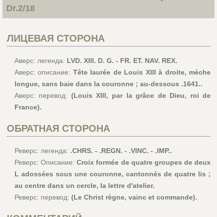
Dr.2/18
ЛИЦЕВАЯ СТОРОНА
Аверс: легенда:
LVD. XIII. D. G. - FR. ET. NAV. REX.
Аверс: описание:
Tête laurée de Louis XIII à droite, mèche
longue, sans baie dans la couronne ; au-dessous .1641..
Аверс: перевод:
(Louis XIII, par la grâce de Dieu, roi de
France).
ОБРАТНАЯ СТОРОНА
Реверс: легенда:
.CHRS. - .REGN. - .VINC. - .IMP..
Реверс: Описание:
Croix formée de quatre groupes de deux
L adossées sous une couronne, cantonnés de quatre lis ;
au centre dans un cercle, la lettre d'atelier.
Реверс: перевод:
(Le Christ règne, vainc et commande).