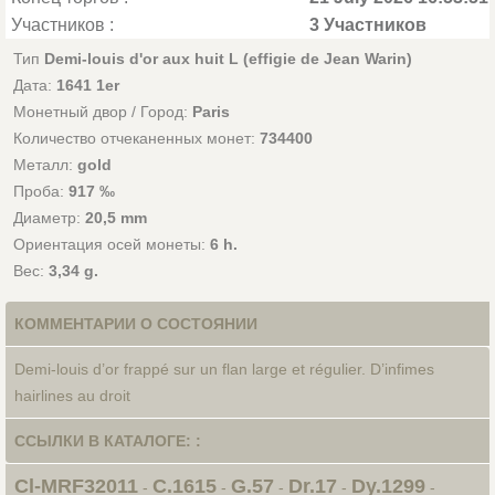
Участников :
3 Участников
Тип
Demi-louis d'or aux huit L (effigie de Jean Warin)
Дата:
1641 1er
Монетный двор / Город:
Paris
Количество отчеканенных монет:
734400
Металл:
gold
Проба:
917 ‰
Диаметр:
20,5 mm
Ориентация осей монеты:
6 h.
Вес:
3,34 g.
КОММЕНТАРИИ О СОСТОЯНИИ
Demi-louis d’or frappé sur un flan large et régulier. D’infimes
hairlines au droit
ССЫЛКИ В КАТАЛОГЕ: :
Cl-MRF32011
C.1615
G.57
Dr.17
Dy.1299
-
-
-
-
-