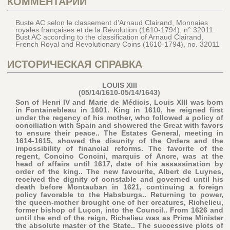
КОММЕНТАРИЙ
Buste AC selon le classement d’Arnaud Clairand, Monnaies
royales françaises et de la Révolution (1610-1794), n° 32011.
Bust AC according to the classification of Arnaud Clairand,
French Royal and Revolutionary Coins (1610-1794), no. 32011
ИСТОРИЧЕСКАЯ СПРАВКА
LOUIS XIII
(05/14/1610-05/14/1643)
Son of Henri IV and Marie de Médicis, Louis XIII was born
in Fontainebleau in 1601. King in 1610, he reigned first
under the regency of his mother, who followed a policy of
conciliation with Spain and showered the Great with favors
to ensure their peace.. The Estates General, meeting in
1614-1615, showed the disunity of the Orders and the
impossibility of financial reforms. The favorite of the
regent, Concino Concini, marquis of Ancre, was at the
head of affairs until 1617, date of his assassination by
order of the king.. The new favourite, Albert de Luynes,
received the dignity of constable and governed until his
death before Montauban in 1621, continuing a foreign
policy favorable to the Habsburgs.. Returning to power,
the queen-mother brought one of her creatures, Richelieu,
former bishop of Luçon, into the Council.. From 1626 and
until the end of the reign, Richelieu was as Prime Minister
the absolute master of the State.. The successive plots of