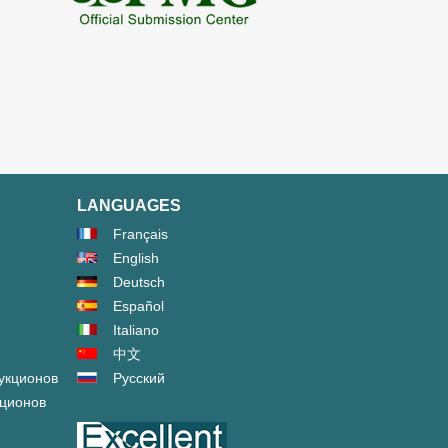
LANGUAGES
Français
English
Deutsch
Español
Italiano
中文
укционов
Русский
кционов