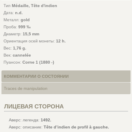
Тип
Médaille, Tête d'indien
Дата:
n.d.
Металл:
gold
Проба:
999 ‰
Диаметр:
15,5 mm
Ориентация осей монеты:
12 h.
Вес:
1,76 g.
Век:
cannelée
Пуансон:
Corne 1 (1880 -)
КОММЕНТАРИИ О СОСТОЯНИИ
Traces de manipulation
ЛИЦЕВАЯ СТОРОНА
Аверс: легенда:
1492.
Аверс: описание:
Tête d’indien de profil à gauche.