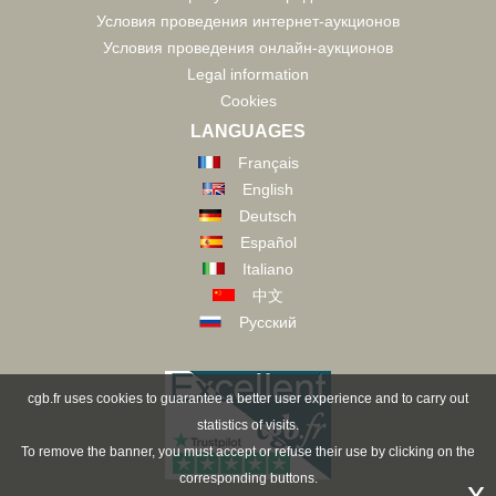
Условия проведения интернет-аукционов
Условия проведения онлайн-аукционов
Legal information
Cookies
LANGUAGES
Français
English
Deutsch
Español
Italiano
中文
Русский
cgb.fr uses cookies to guarantee a better user experience and to carry out
statistics of visits.
To remove the banner, you must accept or refuse their use by clicking on the
corresponding buttons.
x