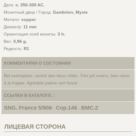
Дата:
c. 350-300 AC.
Монетный двор / Город:
Gambrion, Mysie
Металл:
copper
Диаметр:
11 mm
Ориентация осей монеты:
3 h.
Вес:
0,96 g.
Редкость:
R1
КОММЕНТАРИИ О СОСТОЯНИИ
Bel exemplaire, centré des deux côtés. Très joli revers, bien venu
à la frappe. Agréable patine vert foncé
ССЫЛКИ В КАТАЛОГЕ: :
SNG. France 5/908
Cop.146
BMC.2
-
-
ЛИЦЕВАЯ СТОРОНА