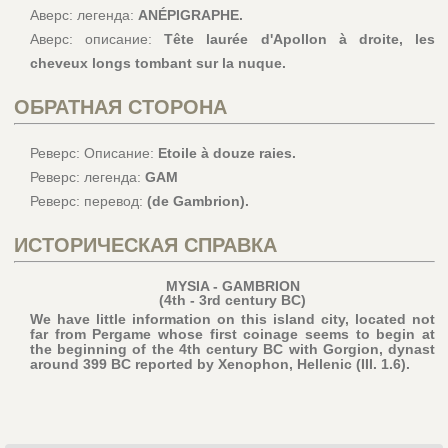
Аверс: легенда:
ANÉPIGRAPHE.
Аверс: описание:
Tête laurée d'Apollon à droite, les
cheveux longs tombant sur la nuque.
ОБРАТНАЯ СТОРОНА
Реверс: Описание:
Etoile à douze raies.
Реверс: легенда:
GAM
Реверс: перевод:
(de Gambrion).
ИСТОРИЧЕСКАЯ СПРАВКА
MYSIA - GAMBRION
(4th - 3rd century BC)
We have little information on this island city, located not
far from Pergame whose first coinage seems to begin at
the beginning of the 4th century BC with Gorgion, dynast
around 399 BC reported by Xenophon, Hellenic (III. 1.6).