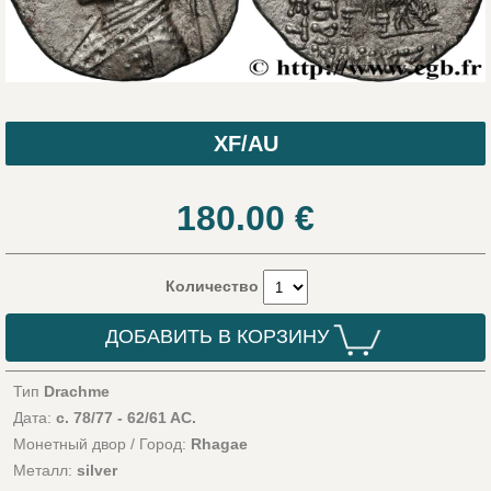
XF/AU
180.00
€
Количество
ДОБАВИТЬ В КОРЗИНУ
Тип
Drachme
Дата:
c. 78/77 - 62/61 AC.
Монетный двор / Город:
Rhagae
Металл:
silver