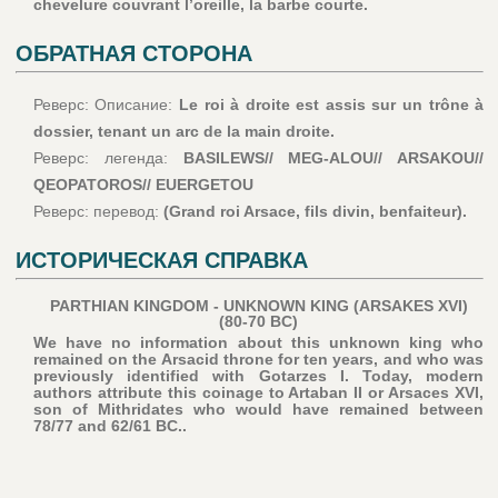
chevelure couvrant l’oreille, la barbe courte.
ОБРАТНАЯ СТОРОНА
Реверс: Описание:
Le roi à droite est assis sur un trône à
dossier, tenant un arc de la main droite.
Реверс: легенда:
BASILEWS// MEG-ALOU// ARSAKOU//
QEOPATOROS// EUERGETOU
Реверс: перевод:
(Grand roi Arsace, fils divin, benfaiteur).
ИСТОРИЧЕСКАЯ СПРАВКА
PARTHIAN KINGDOM - UNKNOWN KING (ARSAKES XVI)
(80-70 BC)
We have no information about this unknown king who
remained on the Arsacid throne for ten years, and who was
previously identified with Gotarzes I. Today, modern
authors attribute this coinage to Artaban II or Arsaces XVI,
son of Mithridates who would have remained between
78/77 and 62/61 BC..