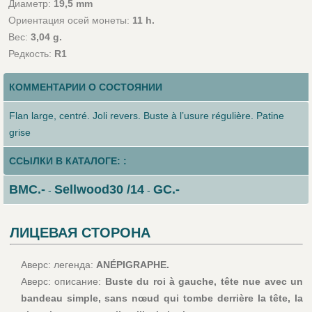
Диаметр:
19,5 mm
Ориентация осей монеты:
11 h.
Вес:
3,04 g.
Редкость:
R1
КОММЕНТАРИИ О СОСТОЯНИИ
Flan large, centré. Joli revers. Buste à l’usure régulière. Patine
grise
ССЫЛКИ В КАТАЛОГЕ: :
BMC.-
Sellwood30 /14
GC.-
-
-
ЛИЦЕВАЯ СТОРОНА
Аверс: легенда:
ANÉPIGRAPHE.
Аверс: описание:
Buste du roi à gauche, tête nue avec un
bandeau simple, sans nœud qui tombe derrière la tête, la