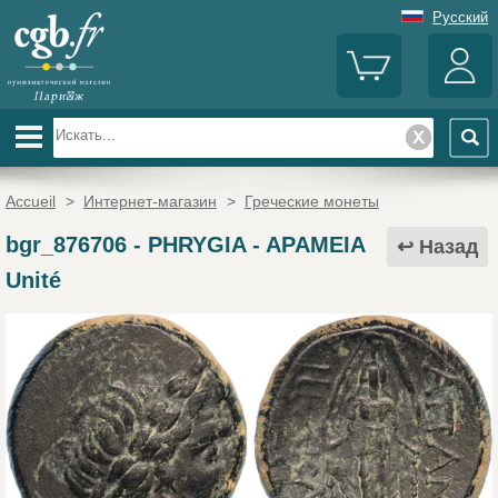
Русский
Accueil
>
Интернет-магазин
>
Греческие монеты
bgr_876706
-
PHRYGIA - APAMEIA
Назад
Unité