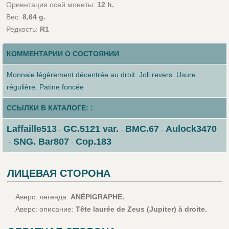
Ориентация осей монеты:
12 h.
Вес:
8,64 g.
Редкость:
R1
КОММЕНТАРИИ О СОСТОЯНИИ
Monnaie légèrement décentrée au droit. Joli revers. Usure
régulière. Patine foncée
ССЫЛКИ В КАТАЛОГЕ: :
Laffaille513
GC.5121 var.
BMC.67
Aulock3470
-
-
-
SNG. Bar807
Cop.183
-
-
ЛИЦЕВАЯ СТОРОНА
Аверс: легенда:
ANÉPIGRAPHE.
Аверс: описание:
Tête laurée de Zeus (Jupiter) à droite.