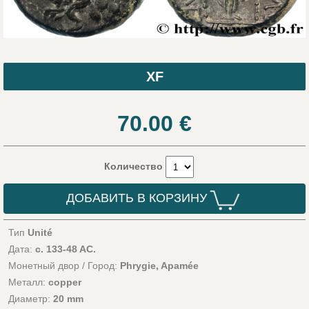
XF
70.00
€
Количество
ДОБАВИТЬ В КОРЗИНУ
Тип
Unité
Дата:
c. 133-48 AC.
Монетный двор / Город:
Phrygie, Apamée
Металл:
copper
Диаметр:
20 mm