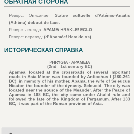
ОБРАТНАЯ СТОРОНА
Реверс: Описание:
Statue cultuelle d'Artémis-Anaïtis
(Athéna) debout de face.
Реверс: легенда:
APAME/ HRAKLE/ EGLO
Реверс: перевод:
(d’Apamée/ Herakleios).
ИСТОРИЧЕСКАЯ СПРАВКА
PHRYGIA - APAMEIA
(2nd - 1st century BC)
Apamea, located at the crossroads of several important
roads in Asia Minor, was founded by Antiochus I (280-261
BC), in memory of his mother, Apama, the wife of Seleucus
Nicator, the founder of the dynasty. Seleucid. The city was
located near the source of the Meander. After the Peace of
Apamea in 188 BC, the city came under Attalid rule and
followed the fate of the Kingdom of Pergamum. After 133
BC, it was part of the Roman province of Asia.