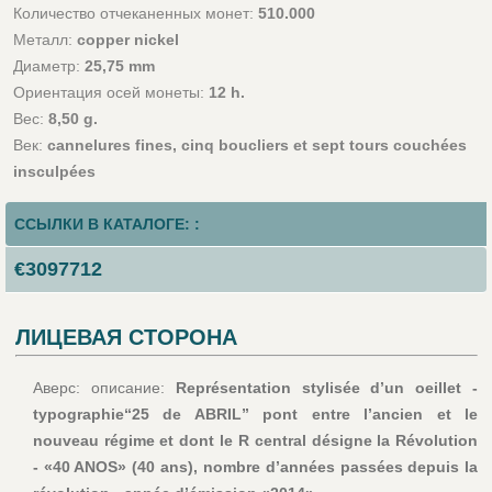
Количество отчеканенных монет:
510.000
Металл:
copper nickel
Диаметр:
25,75 mm
Ориентация осей монеты:
12 h.
Вес:
8,50 g.
Век:
cannelures fines, cinq boucliers et sept tours couchées
insculpées
ССЫЛКИ В КАТАЛОГЕ: :
€3097712
ЛИЦЕВАЯ СТОРОНА
Аверс: описание:
Représentation stylisée d’un oeillet -
typographie“25 de ABRIL” pont entre l’ancien et le
nouveau régime et dont le R central désigne la Révolution
- «40 ANOS» (40 ans), nombre d’années passées depuis la