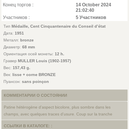
Конец торгов :
14 October 2024
21:02:40
Участников :
5 Участников
Тип
Médaille, Cent Cinquantenaire du Conseil d’état
Дата:
1951
Металл:
bronze
Диаметр:
68 mm
Ориентация осей монеты:
12 h.
Гравер
MULLER Louis (1902-1957)
Вес:
157,43 g.
Век:
lisse + corne BRONZE
Пуансон:
sans poinçon
КОММЕНТАРИИ О СОСТОЯНИИ
Patine hétérogène d’aspect bicolore, plus sombre dans les
champs, avec quelques traces d’usure. Coup sur la tranche
ССЫЛКИ В КАТАЛОГЕ: :