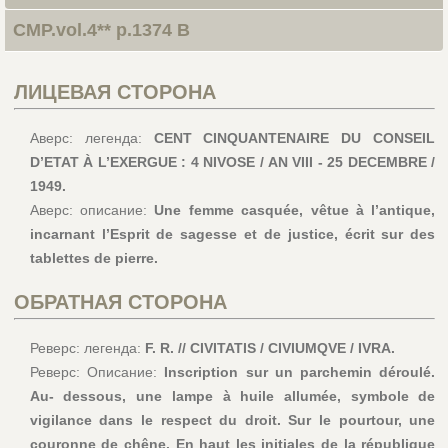
CMP.vol.4** p.1374 B
ЛИЦЕВАЯ СТОРОНА
Аверс: легенда:
CENT CINQUANTENAIRE DU CONSEIL
D’ETAT À L’EXERGUE : 4 NIVOSE / AN VIII - 25 DECEMBRE /
1949.
Аверс: описание:
Une femme casquée, vêtue à l’antique,
incarnant l’Esprit de sagesse et de justice, écrit sur des
tablettes de pierre.
ОБРАТНАЯ СТОРОНА
Реверс: легенда:
F. R. // CIVITATIS / CIVIUMQVE / IVRA.
Реверс: Описание:
Inscription sur un parchemin déroulé.
Au- dessous, une lampe à huile allumée, symbole de
vigilance dans le respect du droit. Sur le pourtour, une
couronne de chêne. En haut les initiales de la république