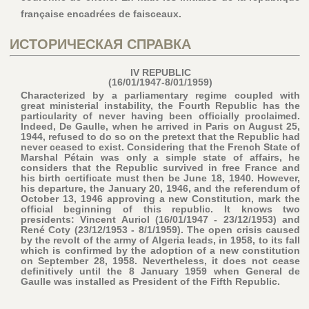
française encadrées de faisceaux.
ИСТОРИЧЕСКАЯ СПРАВКА
IV REPUBLIC
(16/01/1947-8/01/1959)
Characterized by a parliamentary regime coupled with
great ministerial instability, the Fourth Republic has the
particularity of never having been officially proclaimed.
Indeed, De Gaulle, when he arrived in Paris on August 25,
1944, refused to do so on the pretext that the Republic had
never ceased to exist. Considering that the French State of
Marshal Pétain was only a simple state of affairs, he
considers that the Republic survived in free France and
his birth certificate must then be June 18, 1940. However,
his departure, the January 20, 1946, and the referendum of
October 13, 1946 approving a new Constitution, mark the
official beginning of this republic. It knows two
presidents: Vincent Auriol (16/01/1947 - 23/12/1953) and
René Coty (23/12/1953 - 8/1/1959). The open crisis caused
by the revolt of the army of Algeria leads, in 1958, to its fall
which is confirmed by the adoption of a new constitution
on September 28, 1958. Nevertheless, it does not cease
definitively until the 8 January 1959 when General de
Gaulle was installed as President of the Fifth Republic.