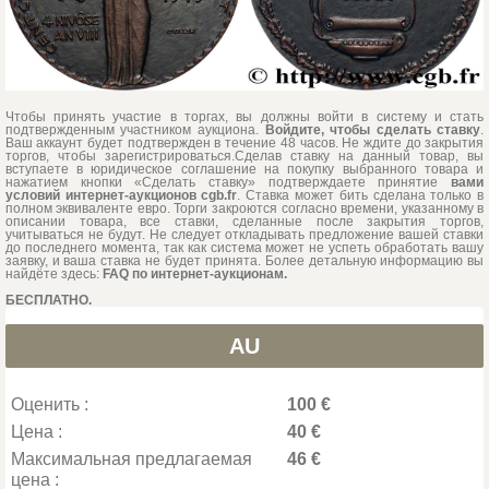
Чтобы принять участие в торгах, вы должны войти в систему и стать
подтвержденным участником аукциона.
Войдите, чтобы сделать ставку
.
Ваш аккаунт будет подтвержден в течение 48 часов. Не ждите до закрытия
торгов, чтобы зарегистрироваться.Сделав ставку на данный товар, вы
вступаете в юридическое соглашение на покупку выбранного товара и
нажатием кнопки «Сделать ставку» подтверждаете принятие
вами
условий интернет-аукционов cgb.fr
. Ставка может бить сделана только в
полном эквиваленте евро. Торги закроются согласно времени, указанному в
описании товара, все ставки, сделанные после закрытия торгов,
учитываться не будут. Не следует откладывать предложение вашей ставки
до последнего момента, так как система может не успеть обработать вашу
заявку, и ваша ставка не будет принята. Более детальную информацию вы
найдёте здесь:
FAQ по интернет-аукционам.
БЕСПЛАТНО.
AU
Оценить :
100 €
Цена :
40 €
Максимальная предлагаемая
46 €
цена :