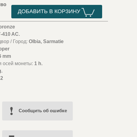
тво
ДОБАВИТЬ В КОРЗИНУ
bronze
7-410 AC.
вор / Город:
Olbia, Sarmatie
pper
6 mm
я осей монеты:
1 h.
g.
2
Cообщить об ошибке