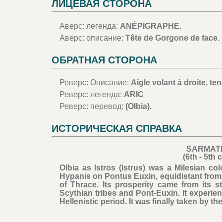
ЛИЦЕВАЯ СТОРОНА
Аверс: легенда:
ANÉPIGRAPHE.
Аверс: описание:
Tête de Gorgone de face.
ОБРАТНАЯ СТОРОНА
Реверс: Описание:
Aigle volant à droite, t
Реверс: легенда:
ARIC
Реверс: перевод:
(Olbia).
ИСТОРИЧЕСКАЯ СПРАВКА
SARMATI
(6th - 5th
Olbia as Istros (Istrus) was a Milesian c
Hypanis on Pontus Euxin, equidistant fro
of Thrace. Its prosperity came from its s
Scythian tribes and Pont-Euxin. It experie
Hellenistic period. It was finally taken by t