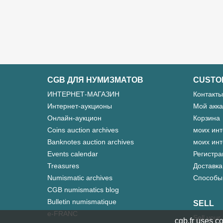
CGB ДЛЯ НУМИЗМАТОВ
CUSTO
ИНТЕРНЕТ-МАГАЗИН
Контакты
Интернет-аукционы
Мой акка
Онлайн-аукцион
Корзина
Coins auction archives
моих инт
Banknotes auction archives
моих инт
Events calendar
Регистра
Treasures
Доставка
Numismatic archives
Способы
CGB numismatics blog
Bulletin numismatique
SELL
e-FRANC
Sell your
cgb.fr uses co