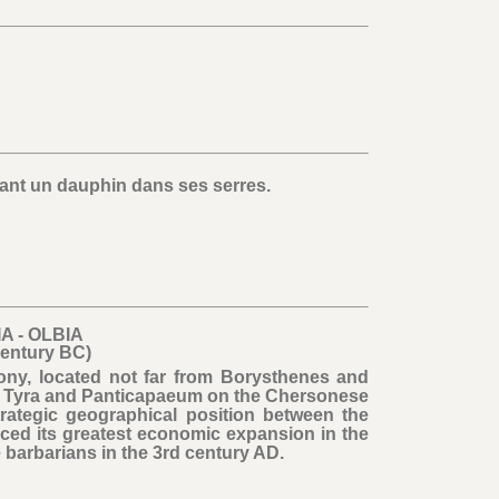
enant un dauphin dans ses serres.
A - OLBIA
 century BC)
olony, located not far from Borysthenes and
m Tyra and Panticapaeum on the Chersonese
trategic geographical position between the
nced its greatest economic expansion in the
he barbarians in the 3rd century AD.