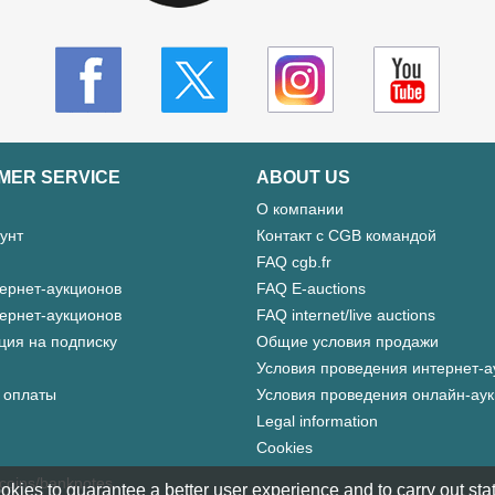
MER SERVICE
ABOUT US
О компании
унт
Контакт с CGB командой
FAQ cgb.fr
ернет-аукционов
FAQ E-auctions
ернет-аукционов
FAQ internet/live auctions
ция на подписку
Общие условия продажи
Условия проведения интернет-а
 оплаты
Условия проведения онлайн-ау
Legal information
Cookies
 coins/banknotes
okies to guarantee a better user experience and to carry out statis