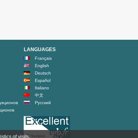
LANGUAGES
Français
English
Deutsch
Español
Italiano
中文
укционов
Русский
кционов
tics of visits.