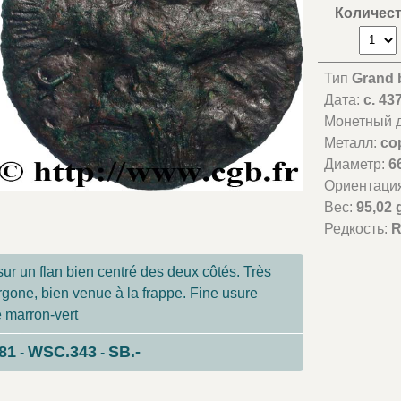
Количес
Тип
Grand 
Дата:
c. 43
Монетный д
Металл:
co
Диаметр:
6
Ориентаци
Вес:
95,02 
Редкость:
R
ur un flan bien centré des deux côtés. Très
rgone, bien venue à la frappe. Fine usure
e marron-vert
81
WSC.343
SB.-
-
-