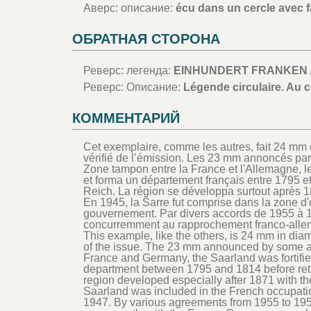
Аверс: описание:
écu dans un cercle avec f
ОБРАТНАЯ СТОРОНА
Реверс: легенда:
EINHUNDERT FRANKEN // 
Реверс: Описание:
Légende circulaire. Au c
КОММЕНТАРИЙ
Cet exemplaire, comme les autres, fait 24 mm d
vérifié de l’émission. Les 23 mm annoncés par 
Zone tampon entre la France et l'Allemagne, le t
et forma un département français entre 1795 et
Reich. La région se développa surtout après 1
En 1945, la Sarre fut comprise dans la zone d
gouvernement. Par divers accords de 1955 à 19
concurremment au rapprochement franco-alle
This example, like the others, is 24 mm in diam
of the issue. The 23 mm announced by some au
France and Germany, the Saarland was fortifi
department between 1795 and 1814 before retu
region developed especially after 1871 with the
Saarland was included in the French occupati
1947. By various agreements from 1955 to 19