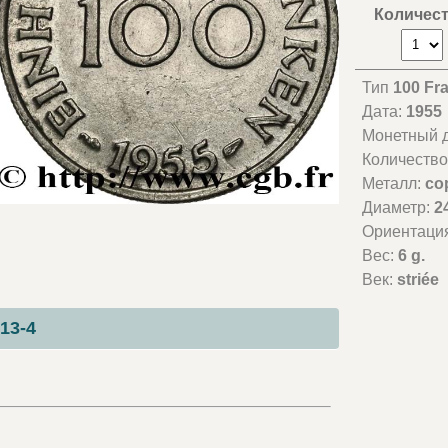
Количес
Тип
100 Fr
Дата:
1955
Монетный д
Количество
Металл:
co
Диаметр:
2
Ориентаци
Вес:
6 g.
Век:
striée
13-4