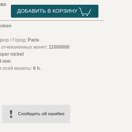
тво
ДОБАВИТЬ В КОРЗИНУ
anken
вор / Город:
Paris
 отчеканенных монет:
11000000
pper nickel
4 mm
я осей монеты:
6 h.
Cообщить об ошибке