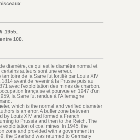
aisceaux.
.1955..
entre 100.
e diamètre, ce qui est le diamètre normal et
certains auteurs sont une erreur.
erritoire de la Sarre fut fortifié par Louis XIV
 1814 avant de revenir à la Prusse puis au
871 avec l'exploitation des mines de charbon.
'occupation française et pourvue en 1947 d'un
59, la Sarre fut rendue à l'Allemagne
mand.
eter, which is the normal and verified diameter
thors is an error. A buffer zone between
ed by Louis XIV and formed a French
rning to Prussia and then to the Reich. The
 exploitation of coal mines. In 1945, the
on zone and provided with a government in
59, the Saarland was returned to Germany