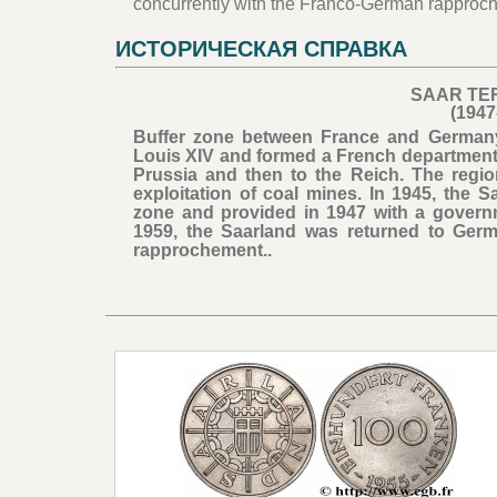
concurrently with the Franco-German rapproc
ИСТОРИЧЕСКАЯ СПРАВКА
SAAR TE
(1947
Buffer zone between France and Germany, 
Louis XIV and formed a French department
Prussia and then to the Reich. The regio
exploitation of coal mines. In 1945, the 
zone and provided in 1947 with a govern
1959, the Saarland was returned to Ger
rapprochement..