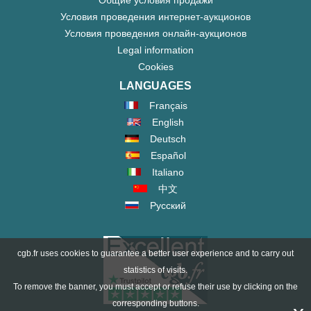
Общие условия продажи
Условия проведения интернет-аукционов
Условия проведения онлайн-аукционов
Legal information
Cookies
LANGUAGES
Français
English
Deutsch
Español
Italiano
中文
Русский
cgb.fr uses cookies to guarantee a better user experience and to carry out
statistics of visits.
To remove the banner, you must accept or refuse their use by clicking on the
corresponding buttons.