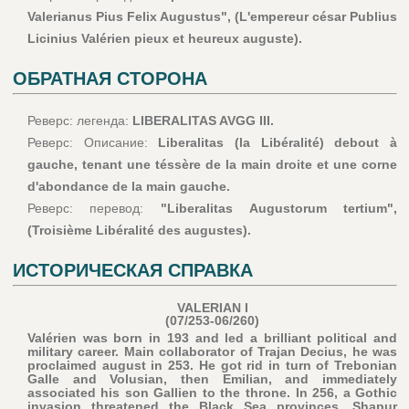
Valerianus Pius Felix Augustus", (L'empereur césar Publius
Licinius Valérien pieux et heureux auguste).
ОБРАТНАЯ СТОРОНА
Реверс: легенда:
LIBERALITAS AVGG III.
Реверс: Описание:
Liberalitas (la Libéralité) debout à
gauche, tenant une téssère de la main droite et une corne
d'abondance de la main gauche.
Реверс: перевод:
"Liberalitas Augustorum tertium",
(Troisième Libéralité des augustes).
ИСТОРИЧЕСКАЯ СПРАВКА
VALERIAN I
(07/253-06/260)
Valérien was born in 193 and led a brilliant political and
military career. Main collaborator of Trajan Decius, he was
proclaimed august in 253. He got rid in turn of Trebonian
Galle and Volusian, then Emilian, and immediately
associated his son Gallien to the throne. In 256, a Gothic
invasion threatened the Black Sea provinces. Shapur