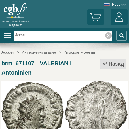
Русский
Accueil
>
Интернет-магазин
>
Римские монеты
brm_671107
-
VALERIAN I
Назад
Antoninien