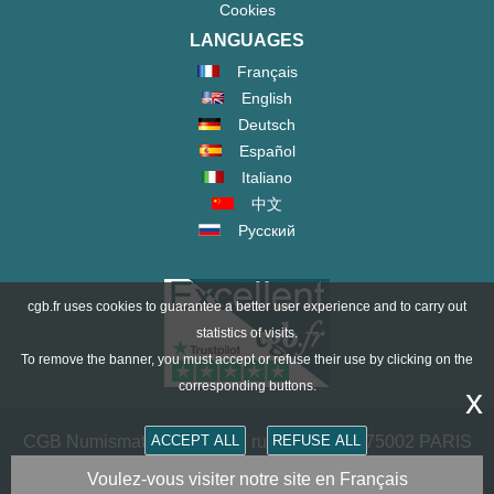
Cookies
LANGUAGES
Français
English
Deutsch
Español
Italiano
中文
Русский
cgb.fr uses cookies to guarantee a better user experience and to carry out
statistics of visits.
To remove the banner, you must accept or refuse their use by clicking on the
corresponding buttons.
x
CGB Numismatics Paris - 36 rue Vivienne - 75002 PARIS
ACCEPT ALL
REFUSE ALL
FRANCE -
contact@cgb.fr
Voulez-vous visiter notre site en Français