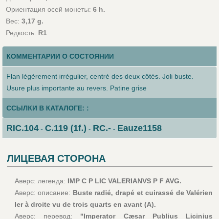
Ориентация осей монеты:
6 h.
Вес:
3,17 g.
Редкость:
R1
КОММЕНТАРИИ О СОСТОЯНИИ
Flan légèrement irrégulier, centré des deux côtés. Joli buste.
Usure plus importante au revers. Patine grise
ССЫЛКИ В КАТАЛОГЕ: :
RIC.104
C.119 (1f.)
RC.-
Eauze1158
-
-
-
ЛИЦЕВАЯ СТОРОНА
Аверс: легенда:
IMP C P LIC VALERIANVS P F AVG.
Аверс: описание:
Buste radié, drapé et cuirassé de Valérien
Ier à droite vu de trois quarts en avant (A).
Аверс: перевод:
"Imperator Cæsar Publius Licinius