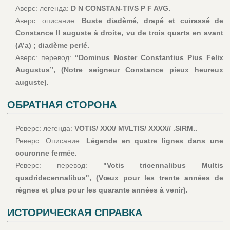
Аверс: легенда:
D N CONSTAN-TIVS P F AVG.
Аверс: описание:
Buste diadèmé, drapé et cuirassé de
Constance II auguste à droite, vu de trois quarts en avant
(A’a) ; diadème perlé.
Аверс: перевод:
“Dominus Noster Constantius Pius Felix
Augustus”, (Notre seigneur Constance pieux heureux
auguste).
ОБРАТНАЯ СТОРОНА
Реверс: легенда:
VOTIS/ XXX/ MVLTIS/ XXXX// .SIRM..
Реверс: Описание:
Légende en quatre lignes dans une
couronne fermée.
Реверс: перевод:
"Votis tricennalibus Multis
quadridecennalibus", (Vœux pour les trente années de
règnes et plus pour les quarante années à venir).
ИСТОРИЧЕСКАЯ СПРАВКА