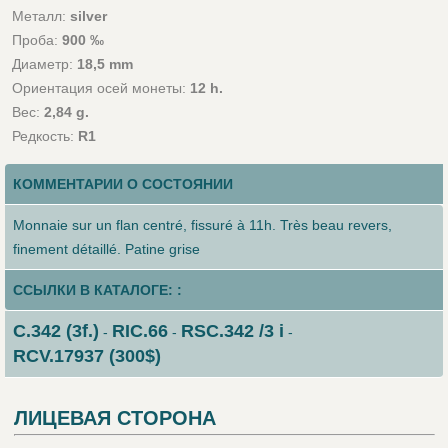
Металл:
silver
Проба:
900 ‰
Диаметр:
18,5 mm
Ориентация осей монеты:
12 h.
Вес:
2,84 g.
Редкость:
R1
КОММЕНТАРИИ О СОСТОЯНИИ
Monnaie sur un flan centré, fissuré à 11h. Très beau revers,
finement détaillé. Patine grise
ССЫЛКИ В КАТАЛОГЕ: :
C.342 (3f.)
RIC.66
RSC.342 /3 i
-
-
-
RCV.17937 (300$)
ЛИЦЕВАЯ СТОРОНА