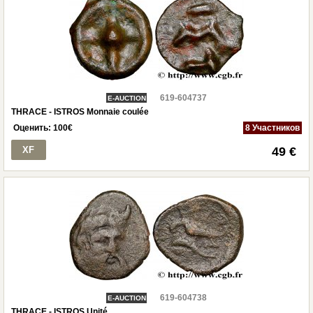
619-604737
E-AUCTION
THRACE - ISTROS Monnaie coulée
Оценить:
100
€
8 Участников
XF
49 €
619-604738
E-AUCTION
THRACE - ISTROS Unité