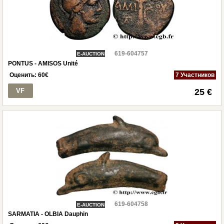
619-604757
E-AUCTION
PONTUS - AMISOS Unité
Оценить:
60
€
7 Участников
VF
25 €
619-604758
E-AUCTION
SARMATIA - OLBIA Dauphin