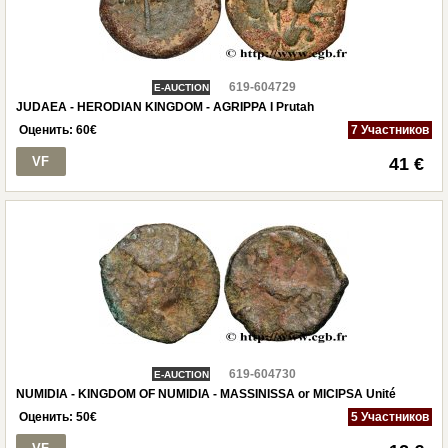
619-604729
E-AUCTION
JUDAEA - HERODIAN KINGDOM - AGRIPPA I Prutah
Оценить:
60
€
7 Участников
VF
41 €
619-604730
E-AUCTION
NUMIDIA - KINGDOM OF NUMIDIA - MASSINISSA or MICIPSA Unité
Оценить:
50
€
5 Участников