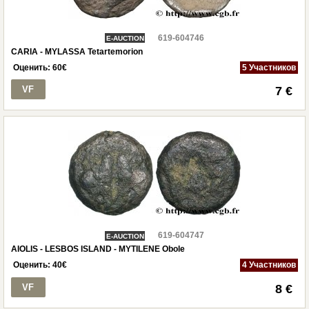
619-604746
E-AUCTION
CARIA - MYLASSA Tetartemorion
Оценить:
60
€
5 Участников
VF
7 €
619-604747
E-AUCTION
AIOLIS - LESBOS ISLAND - MYTILENE Obole
Оценить:
40
€
4 Участников
VF
8 €