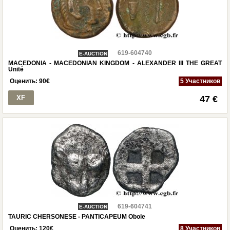
619-604740
E-AUCTION
MACEDONIA - MACEDONIAN KINGDOM - ALEXANDER III THE GREAT
Unité
Оценить:
90
€
5 Участников
XF
47 €
619-604741
E-AUCTION
TAURIC CHERSONESE - PANTICAPEUM Obole
Оценить:
120
€
8 Участников