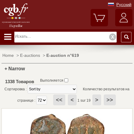
Русский
Home
>
E-auctions
>
E-auction n°619
+ Narrow
Выполняется
1338 Товаров
Сортировка :
Количество результатов на
<<
<
>
>>
странице :
1 sur 19