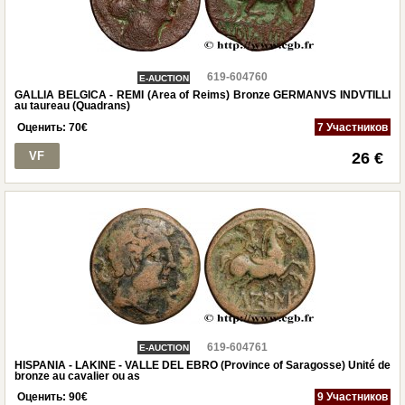
619-604760
E-AUCTION
GALLIA BELGICA - REMI (Area of Reims) Bronze GERMANVS INDVTILLI
au taureau (Quadrans)
Оценить:
70
€
7 Участников
VF
26 €
619-604761
E-AUCTION
HISPANIA - LAKINE - VALLE DEL EBRO (Province of Saragosse) Unité de
bronze au cavalier ou as
Оценить:
90
€
9 Участников