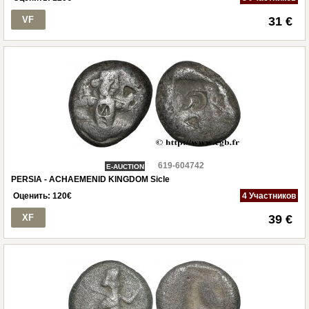
VF
31 €
619-604742
E-AUCTION
PERSIA - ACHAEMENID KINGDOM Sicle
Оценить:
120
€
4 Участников
XF
39 €