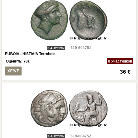
619-604751
E-AUCTION
EUBOIA - HISTIAIA Tetrobole
Оценить:
70
€
8 Участников
XF/VF
36 €
619-604752
E-AUCTION