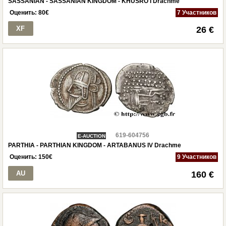
SASSANIAN - SASSANIAN KINGDOM - KHUSRO I Drachme
Оценить:
80
€
7 Участников
XF
26 €
619-604756
E-AUCTION
PARTHIA - PARTHIAN KINGDOM - ARTABANUS IV Drachme
Оценить:
150
€
9 Участников
AU
160 €