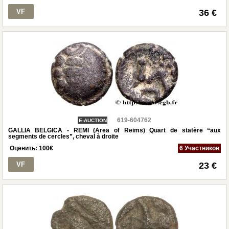
VF
36 €
619-604762
E-AUCTION
GALLIA BELGICA - REMI (Area of Reims) Quart de statère “aux
segments de cercles”, cheval à droite
Оценить:
100
€
6 Участников
VF
23 €