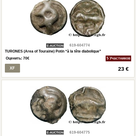
619-604774
E-AUCTION
TURONES (Area of Touraine) Potin “à la tête diabolique”
Оценить:
70
€
5 Участников
XF
23 €
619-604775
E-AUCTION