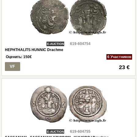
619-604754
E-AUCTION
HEPHTHALITS HUNNIC Drachme
Оценить:
150
€
6 Участников
VF
23 €
619-604755
E-AUCTION