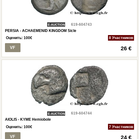
619-604743
E-AUCTION
PERSIA - ACHAEMENID KINGDOM Sicle
Оценить:
100
€
8 Участников
VF
26 €
619-604744
E-AUCTION
AIOLIS - KYME Hemiobole
Оценить:
100
€
7 Участников
VF
24 €