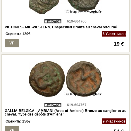
619-604766
E-AUCTION
PICTONES / MID-WESTERN, Unspecified Bronze au cheval retourné
Оценить:
120
€
6 Участников
VF
19 €
619-604767
E-AUCTION
GALLIA BELGICA - AMBIANI (Area of Amiens) Bronze au sanglier et au
cheval, “type des dépôts d’Amiens”
Оценить:
150
€
9 Участников
XF