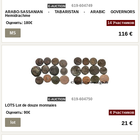
619-604749
E-AUCTION
ARABO-SASSANIAN - TABARISTAN - ARABIC GOVERNORS
Hemidrachme
Оценить:
180
€
14 Участников
MS
116 €
619-604750
E-AUCTION
LOTS Lot de douze monnaies
Оценить:
90
€
4 Участников
lot
21 €