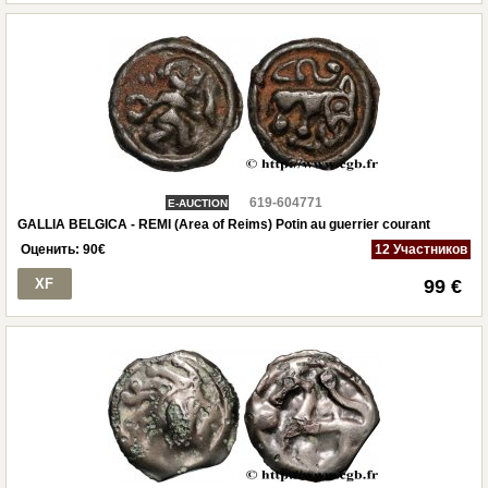
619-604771
E-AUCTION
GALLIA BELGICA - REMI (Area of Reims) Potin au guerrier courant
Оценить:
90
€
12 Участников
XF
99 €