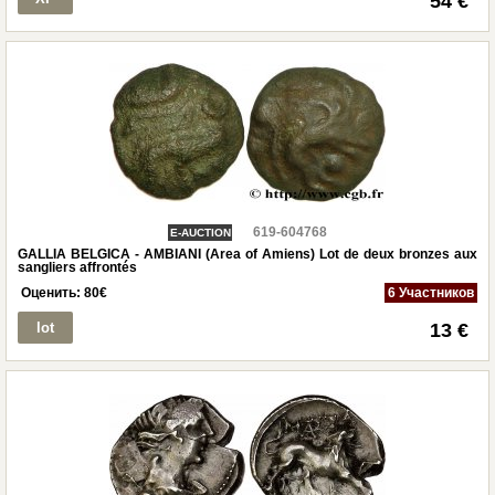
54 €
619-604768
E-AUCTION
GALLIA BELGICA - AMBIANI (Area of Amiens) Lot de deux bronzes aux
sangliers affrontés
Оценить:
80
€
6 Участников
lot
13 €