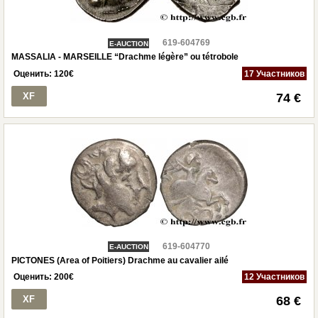
619-604769
E-AUCTION
MASSALIA - MARSEILLE “Drachme légère” ou tétrobole
Оценить:
120
€
17 Участников
XF
74 €
619-604770
E-AUCTION
PICTONES (Area of Poitiers) Drachme au cavalier ailé
Оценить:
200
€
12 Участников
XF
68 €