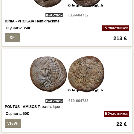
619-604732
E-AUCTION
IONIA - PHOKAIA Hemidrachme
Оценить:
350
€
15 Участников
XF
213 €
619-604733
E-AUCTION
PONTUS - AMISOS Tetrachalque
Оценить:
50
€
5 Участников
VF/VF
22 €