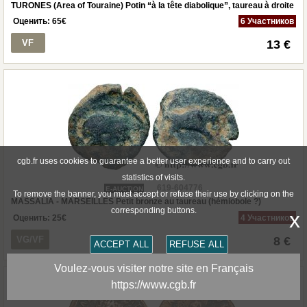
TURONES (Area of Touraine) Potin “à la tête diabolique”, taureau à droite
Оценить:
65
€
6 Участников
VF
13 €
cgb.fr uses cookies to guarantee a better user experience and to carry out
statistics of visits.
619-604776
E-AUCTION
To remove the banner, you must accept or refuse their use by clicking on the
MASSALIA - MARSEILLES Petit bronze au taureau (hémiobole ?)
corresponding buttons.
x
Оценить:
25
€
4 Участников
VG/VF
8 €
ACCEPT ALL
REFUSE ALL
Voulez-vous visiter notre site en Français
https://www.cgb.fr