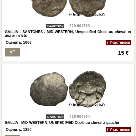
619-604763
E-AUCTION
GALLIA - SANTONES / MID-WESTERN, Unspecified Obole au cheval et
aux annelets
Оценить:
100
€
7 Участников
VF
15 €
619-604764
E-AUCTION
GALLIA - MID-WESTERN, UNSPECIFIED Obole au cheval à gauche
Оценить:
125
€
7 Участников