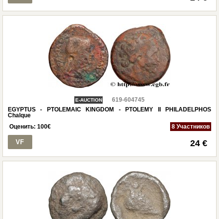
619-604745
E-AUCTION
EGYPTUS - PTOLEMAIC KINGDOM - PTOLEMY II PHILADELPHOS
Chalque
Оценить:
100
€
8 Участников
VF
24 €