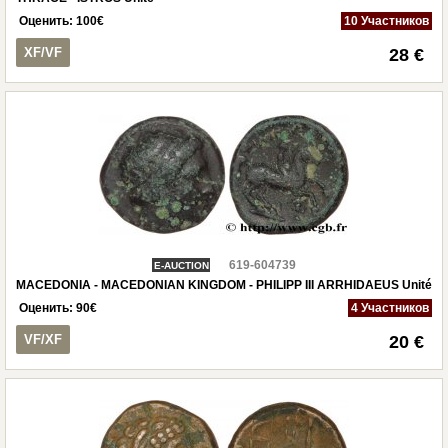
Оценить:
100
€
10 Участников
XF/VF
28 €
619-604739
E-AUCTION
MACEDONIA - MACEDONIAN KINGDOM - PHILIPP III ARRHIDAEUS Unité
Оценить:
90
€
4 Участников
VF/XF
20 €