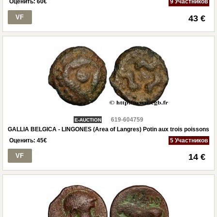
Оценить:
60
€
9 Участников
VF
43 €
619-604759
E-AUCTION
GALLIA BELGICA - LINGONES (Area of Langres) Potin aux trois poissons
Оценить:
45
€
5 Участников
VF
14 €