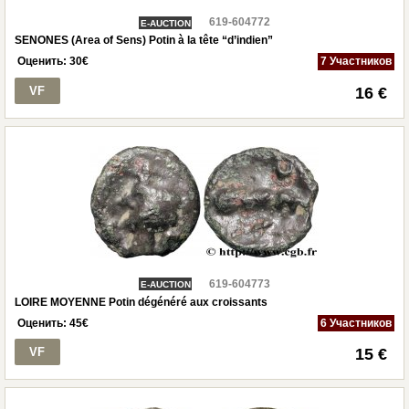
619-604772
E-AUCTION
SENONES (Area of Sens) Potin à la tête “d’indien”
Оценить:
30
€
7 Участников
VF
16 €
619-604773
E-AUCTION
LOIRE MOYENNE Potin dégénéré aux croissants
Оценить:
45
€
6 Участников
VF
15 €