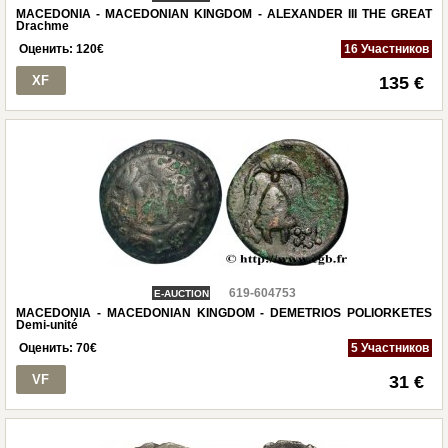
MACEDONIA - MACEDONIAN KINGDOM - ALEXANDER III THE GREAT
Drachme
Оценить:
120
€
16 Участников
XF
135 €
619-604753
E-AUCTION
MACEDONIA - MACEDONIAN KINGDOM - DEMETRIOS POLIORKETES
Demi-unité
Оценить:
70
€
5 Участников
VF
31 €