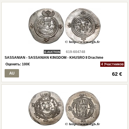
619-604748
E-AUCTION
SASSANIAN - SASSANIAN KINGDOM - KHUSRO II Drachme
Оценить:
100
€
4 Участников
AU
62 €