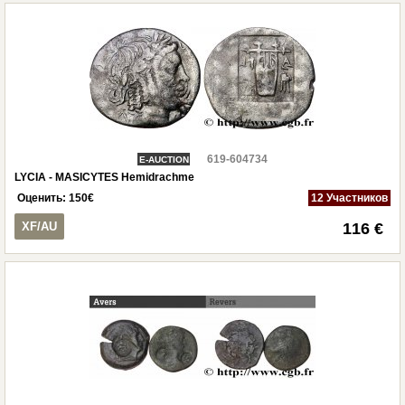
619-604734
E-AUCTION
LYCIA - MASICYTES Hemidrachme
Оценить:
150
€
12 Участников
XF/AU
116 €