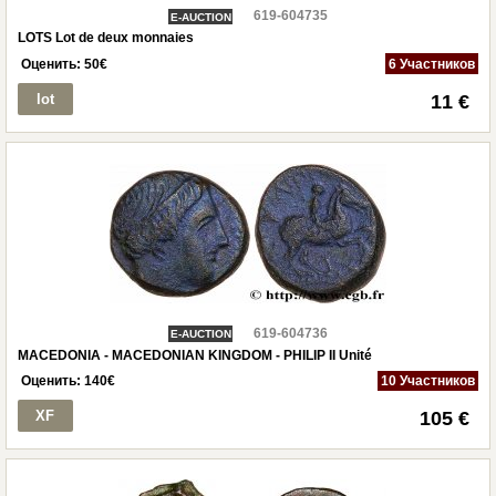
619-604735
E-AUCTION
LOTS Lot de deux monnaies
Оценить:
50
€
6 Участников
lot
11 €
619-604736
E-AUCTION
MACEDONIA - MACEDONIAN KINGDOM - PHILIP II Unité
Оценить:
140
€
10 Участников
XF
105 €