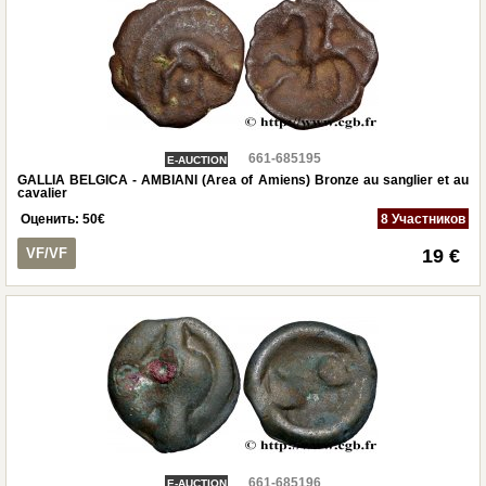
661-685195
E-AUCTION
GALLIA BELGICA - AMBIANI (Area of Amiens) Bronze au sanglier et au
cavalier
Оценить:
50
€
8 Участников
VF/VF
19 €
661-685196
E-AUCTION