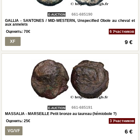
661-685190
E-AUCTION
GALLIA - SANTONES / MID-WESTERN, Unspecified Obole au cheval et
aux annelets
Оценить:
70
€
6 Участников
XF
9 €
661-685191
E-AUCTION
MASSALIA - MARSEILLE Petit bronze au taureau (hémiobole ?)
Оценить:
25
€
3 Участников
VG/VF
6 €