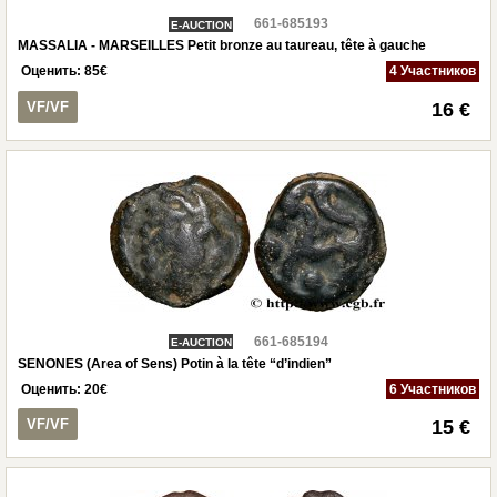
661-685193
E-AUCTION
MASSALIA - MARSEILLES Petit bronze au taureau, tête à gauche
Оценить:
85
€
4 Участников
VF/VF
16 €
661-685194
E-AUCTION
SENONES (Area of Sens) Potin à la tête “d’indien”
Оценить:
20
€
6 Участников
VF/VF
15 €