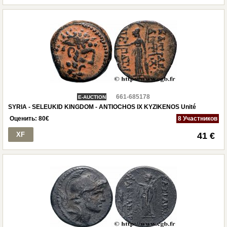
661-685178
E-AUCTION
SYRIA - SELEUKID KINGDOM - ANTIOCHOS IX KYZIKENOS Unité
Оценить:
80
€
8 Участников
XF
41 €