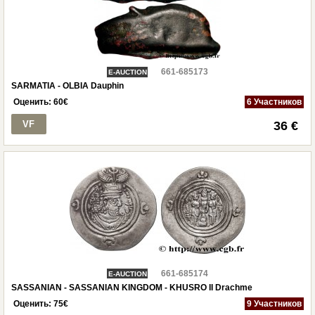
661-685173
E-AUCTION
SARMATIA - OLBIA Dauphin
Оценить:
60
€
6 Участников
VF
36 €
661-685174
E-AUCTION
SASSANIAN - SASSANIAN KINGDOM - KHUSRO II Drachme
Оценить:
75
€
9 Участников