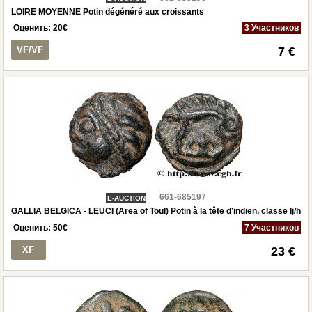
LOIRE MOYENNE Potin dégénéré aux croissants
Оценить:
20
€
3 Участников
VF/VF
7 €
661-685197
E-AUCTION
GALLIA BELGICA - LEUCI (Area of Toul) Potin à la tête d’indien, classe Ij/h
Оценить:
50
€
7 Участников
XF
23 €