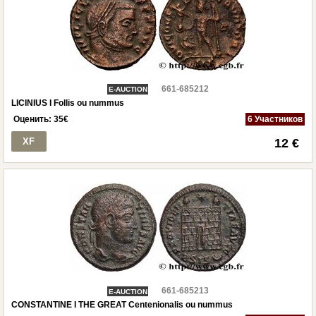
661-685212
E-AUCTION
LICINIUS I Follis ou nummus
Оценить:
35
€
6 Участников
XF
12 €
661-685213
E-AUCTION
CONSTANTINE I THE GREAT Centenionalis ou nummus