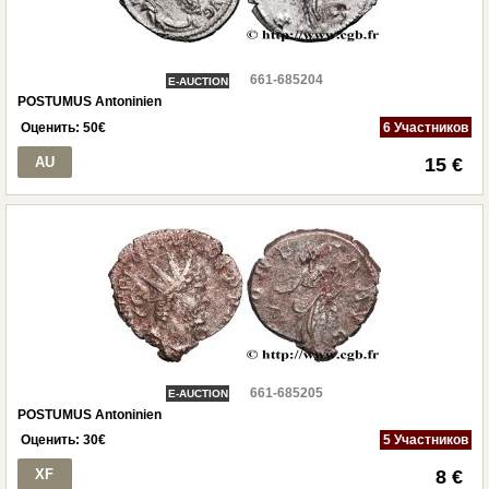
661-685204
E-AUCTION
POSTUMUS Antoninien
Оценить:
50
€
6 Участников
AU
15 €
661-685205
E-AUCTION
POSTUMUS Antoninien
Оценить:
30
€
5 Участников
XF
8 €