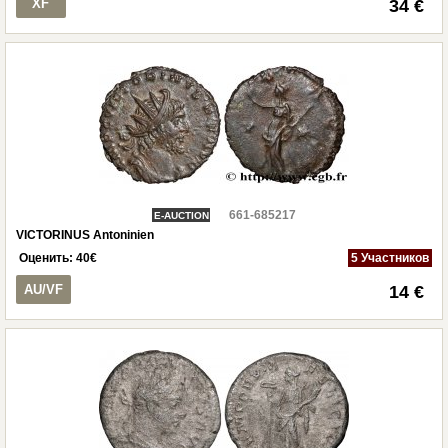
XF
34 €
661-685217
E-AUCTION
VICTORINUS Antoninien
Оценить:
40
€
5 Участников
AU/VF
14 €