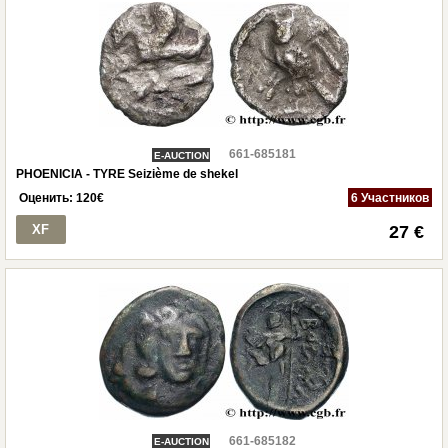
661-685181
E-AUCTION
PHOENICIA - TYRE Seizième de shekel
Оценить:
120
€
6 Участников
XF
27 €
661-685182
E-AUCTION