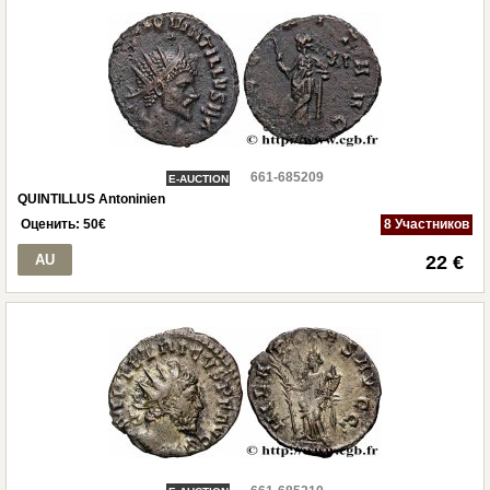
661-685209
E-AUCTION
QUINTILLUS Antoninien
Оценить:
50
€
8 Участников
AU
22 €