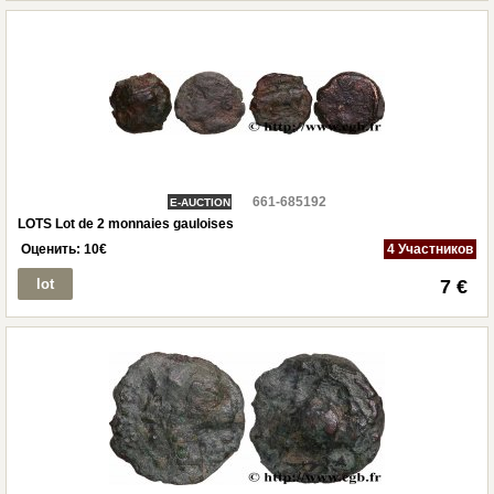
661-685192
E-AUCTION
LOTS Lot de 2 monnaies gauloises
Оценить:
10
€
4 Участников
lot
7 €