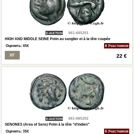
661-685201
E-AUCTION
HIGH AND MIDDLE SEINE Potin au sanglier et à la tête coupée
Оценить:
45
€
8 Участников
XF
22 €
661-685202
E-AUCTION
SENONES (Area of Sens) Potin à la tête “d’indien”
Оценить:
35
€
6 Участников