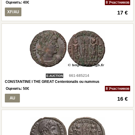
Оценить:
40
€
8 Участников
XF/AU
17 €
661-685214
E-AUCTION
CONSTANTINE I THE GREAT Centenionalis ou nummus
Оценить:
50
€
8 Участников
AU
16 €