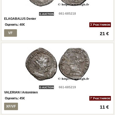
661-685218
E-AUCTION
ELAGABALUS Denier
Оценить:
40
€
3 Участников
VF
21 €
661-685219
E-AUCTION
VALERIAN I Antoninien
Оценить:
45
€
7 Участников
XF/VF
11 €