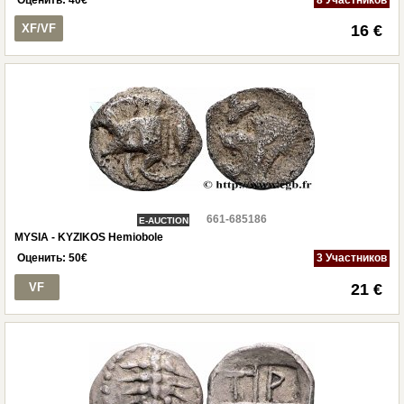
XF/VF
16 €
661-685186
E-AUCTION
MYSIA - KYZIKOS Hemiobole
Оценить:
50
€
3 Участников
VF
21 €