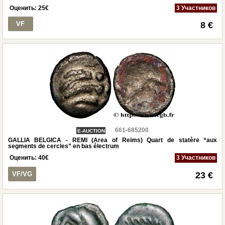
Оценить:
25
€
3 Участников
VF
8 €
661-685200
E-AUCTION
GALLIA BELGICA - REMI (Area of Reims) Quart de statère “aux
segments de cercles” en bas électrum
Оценить:
40
€
3 Участников
VF/VG
23 €