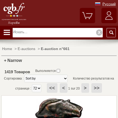
Русский
Home
>
E-auctions
>
E-auction n°661
+ Narrow
Выполняется
1419 Товаров
Сортировка :
Количество результатов на
<<
<
>
>>
странице :
1 sur 20