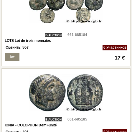
661-685184
E-AUCTION
LOTS Lot de trois monnaies
Оценить:
50
€
6 Участников
lot
17 €
661-685185
E-AUCTION
IONIA - COLOPHON Demi-unité
Оценить:
40
€
8 Участников