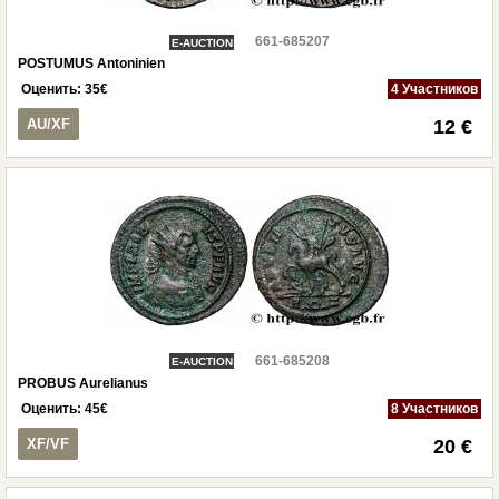
661-685207
E-AUCTION
POSTUMUS Antoninien
Оценить:
35
€
4 Участников
AU/XF
12 €
661-685208
E-AUCTION
PROBUS Aurelianus
Оценить:
45
€
8 Участников
XF/VF
20 €