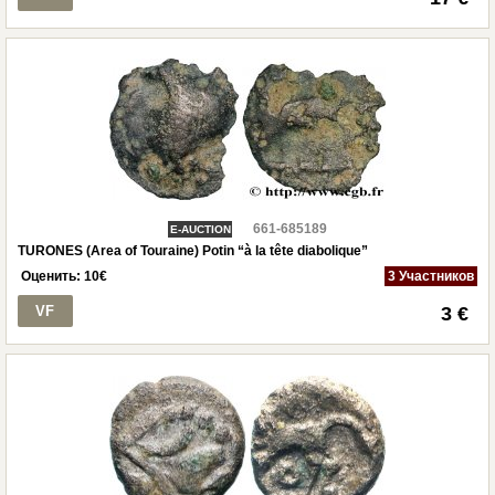
661-685189
E-AUCTION
TURONES (Area of Touraine) Potin “à la tête diabolique”
Оценить:
10
€
3 Участников
VF
3 €