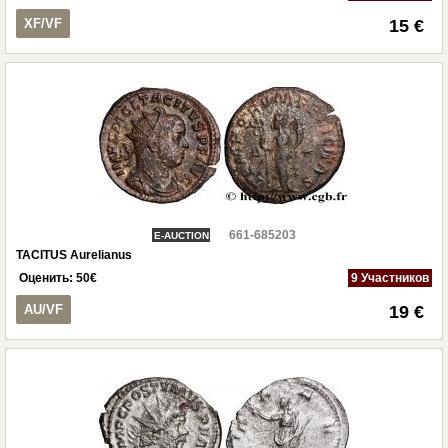
XF/VF
15 €
661-685203
E-AUCTION
TACITUS Aurelianus
Оценить:
50
€
9 Участников
AU/VF
19 €