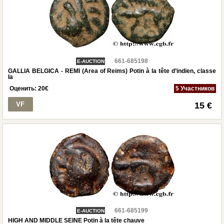
661-685198
E-AUCTION
GALLIA BELGICA - REMI (Area of Reims) Potin à la tête d’indien, classe
Ia
Оценить:
20
€
5 Участников
VF
15 €
661-685199
E-AUCTION
HIGH AND MIDDLE SEINE Potin à la tête chauve