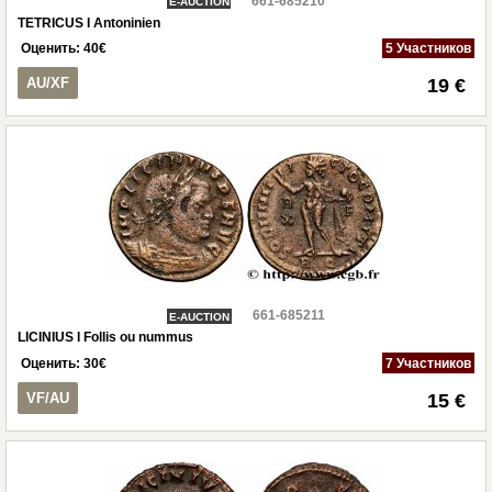
661-685210
E-AUCTION
TETRICUS I Antoninien
Оценить:
40
€
5 Участников
AU/XF
19 €
661-685211
E-AUCTION
LICINIUS I Follis ou nummus
Оценить:
30
€
7 Участников
VF/AU
15 €