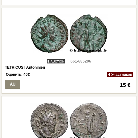
661-685206
E-AUCTION
TETRICUS I Antoninien
Оценить:
40
€
4 Участников
AU
15 €