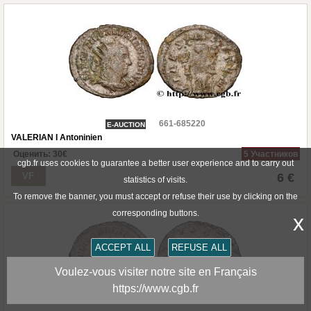
661-685220
E-AUCTION
VALERIAN I Antoninien
Оценить:
30
€
5 Участников
cgb.fr uses cookies to guarantee a better user experience and to carry out
VF
6 €
statistics of visits.
To remove the banner, you must accept or refuse their use by clicking on the
corresponding buttons.
x
ACCEPT ALL
REFUSE ALL
Voulez-vous visiter notre site en Français
https://www.cgb.fr