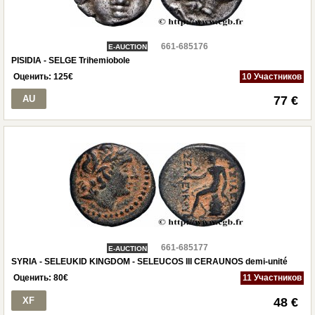
661-685176
E-AUCTION
PISIDIA - SELGE Trihemiobole
Оценить:
125
€
10 Участников
AU
77 €
661-685177
E-AUCTION
SYRIA - SELEUKID KINGDOM - SELEUCOS III CERAUNOS demi-unité
Оценить:
80
€
11 Участников
XF
48 €