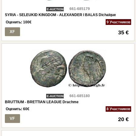
661-685179
E-AUCTION
SYRIA - SELEUKID KINGDOM - ALEXANDER I BALAS Dichalque
Оценить:
100
€
9 Участников
XF
35 €
661-685180
E-AUCTION
BRUTTIUM - BRETTIAN LEAGUE Drachme
Оценить:
60
€
8 Участников
VF
20 €