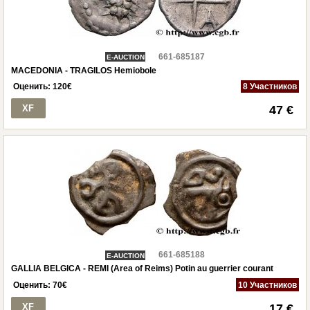
661-685187
E-AUCTION
MACEDONIA - TRAGILOS Hemiobole
Оценить:
120
€
8 Участников
XF
47 €
661-685188
E-AUCTION
GALLIA BELGICA - REMI (Area of Reims) Potin au guerrier courant
Оценить:
70
€
10 Участников
XF
17 €