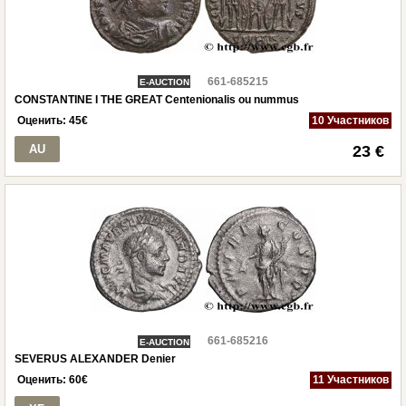
661-685215
E-AUCTION
CONSTANTINE I THE GREAT Centenionalis ou nummus
Оценить:
45
€
10 Участников
AU
23 €
661-685216
E-AUCTION
SEVERUS ALEXANDER Denier
Оценить:
60
€
11 Участников