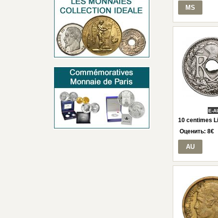
MS
E-A
10 centimes L
Оценить:
8
€
AU