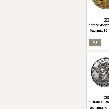
E-A
1 franc Morlon
Оценить:
8
€
MS
E-A
10 francs Jim
Оценить:
8
€