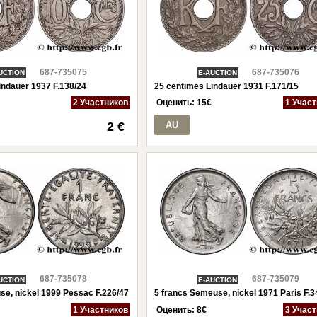
687-735075
687-735076
UCTION
E-AUCTION
indauer 1937 F.138/24
25 centimes Lindauer 1931 F.171/15
2 Участников
Оценить:
15
€
1 Учас
2 €
AU
687-735078
687-735079
UCTION
E-AUCTION
se, nickel 1999 Pessac F.226/47
5 francs Semeuse, nickel 1971 Paris F.3
1 Участников
Оценить:
8
€
3 Учас