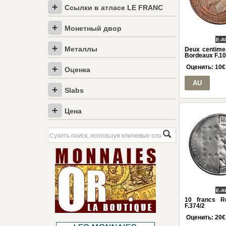
Ссылки в атласе LE FRANC
Монетный двор
E-A
Металлы
Deux centimes
Bordeaux F.1
Оценить:
10
€
Оценка
AU
Slabs
Цена
E-A
10 francs R
F.374/2
Оценить:
20
€