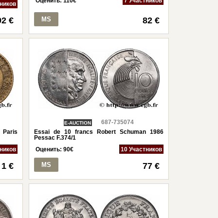
Оценить:
110
€
7 Участников
тников
92 €
MS
82 €
687-735074
E-AUCTION
 Paris
Essai de 10 francs Robert Schuman 1986
Pessac F.374/1
тников
Оценить:
90
€
10 Участников
1 €
MS
77 €