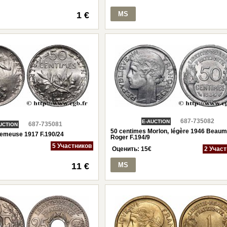
1 €
MS
687-735082
E-AUCTION
687-735081
UCTION
50 centimes Morlon, légère 1946 Beaumo
emeuse 1917 F.190/24
Roger F.194/9
5 Участников
Оценить:
15
€
2 Учас
11 €
MS