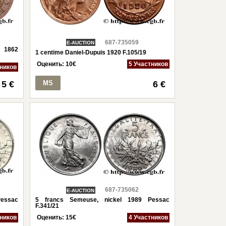
687-735059
E-AUCTION
e 1862
1 centime Daniel-Dupuis 1920 F.105/19
Оценить:
10
€
5 Участников
тников
5 €
MS
6 €
687-735062
E-AUCTION
essac
5 francs Semeuse, nickel 1989 Pessac
F.341/21
тников
Оценить:
15
€
4 Участников