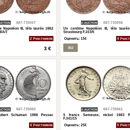
687-735057
687-735058
UCTION
E-AUCTION
 Napoléon III, tête laurée 1862
Un centime Napoléon III, tête lauré
08A/7
Strasbourg F.103/5
2 Участников
Оценить:
15
€
4 Учас
3 €
AU
687-735060
687-735061
UCTION
E-AUCTION
obert Schuman 1986 Pessac
5 francs Semeuse, nickel 1983 P
F.341/15
4 Участников
Оценить:
25
€
5 Учас