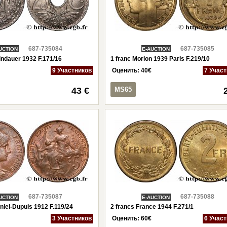
687-735084
687-735085
UCTION
E-AUCTION
indauer 1932 F.171/16
1 franc Morlon 1939 Paris F.219/10
9 Участников
Оценить:
40
€
7 Учас
43 €
MS65
687-735087
687-735088
UCTION
E-AUCTION
niel-Dupuis 1912 F.119/24
2 francs France 1944 F.271/1
3 Участников
Оценить:
60
€
6 Учас