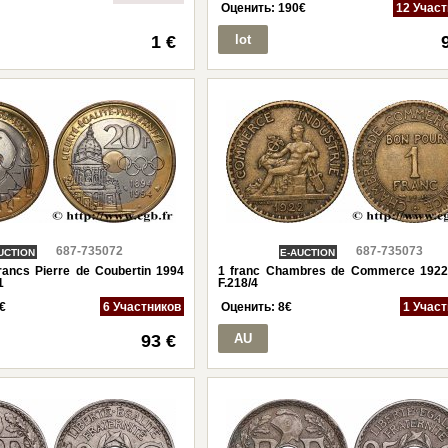
Оценить:
190
€
12 Учас
1 €
lot
687-735072
687-735073
UCTION
E-AUCTION
rancs Pierre de Coubertin 1994
1 franc Chambres de Commerce 1922
1
F.218/4
€
6 Участников
Оценить:
8
€
1 Учас
93 €
AU