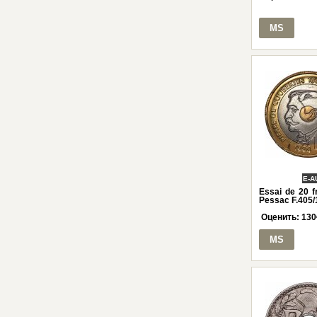
MS
E-A
Essai de 20 f
Pessac F.405/
Оценить:
130
MS