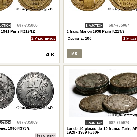
687-735066
687-735067
UCTION
E-AUCTION
 1941 Paris F.219/12
1 franc Morlon 1938 Paris F.219/9
2 Участников
Оценить:
10
€
2 Учас
4 €
MS
687-735069
687-735070
UCTION
E-AUCTION
enez 1986 F.373/2
Lot de 10 pièces de 10 francs Turin, 
1929 - 1939 F.360/-
Нет ставки