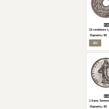
E-A
10 centimes L
Оценить:
8
€
AU
E-A
1 franc Semeu
Оценить:
8
€