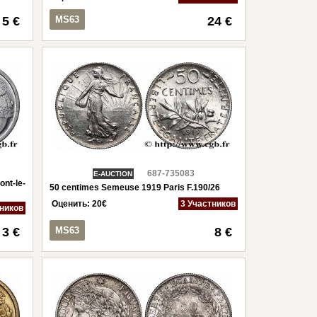
5 €
MS63
24 €
687-735083
E-AUCTION
nt-le-
50 centimes Semeuse 1919 Paris F.190/26
Оценить:
20
€
3 Участников
тников
3 €
MS63
8 €