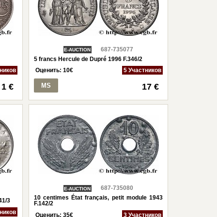
687-735077
E-AUCTION
5 francs Hercule de Dupré 1996 F.346/2
тников
Оценить:
10
€
5 Участников
1 €
MS
17 €
687-735080
E-AUCTION
10 centimes État français, petit module 1943
41/3
F.142/2
тников
Оценить:
35
€
3 Участников