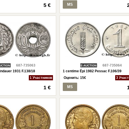
5 €
MS
687-735063
687-735064
UCTION
E-AUCTION
indauer 1931 F.138/18
1 centime Épi 1982 Pessac F.106/39
1 Участников
Оценить:
15
€
3 Учас
1 €
MS