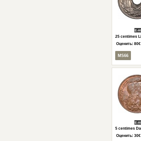
E-A
25 centimes L
Оценить:
80
€
MS66
E-A
5 centimes Da
Оценить:
30
€