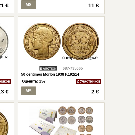
21 €
MS
11 €
687-735065
E-AUCTION
50 centimes Morlon 1938 F.192/14
тников
Оценить:
15
€
2 Участников
13 €
MS
2 €