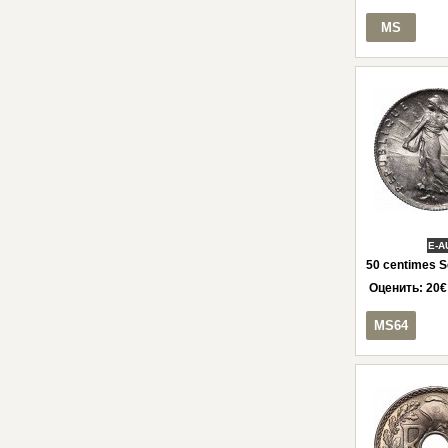
MS
E-A
50 centimes S
Оценить:
20
€
MS64