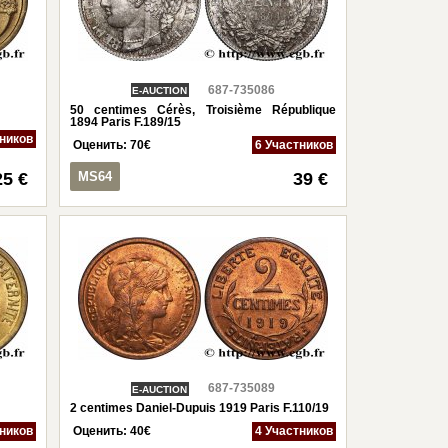
687-735086
E-AUCTION
50 centimes Cérès, Troisième République
1894 Paris F.189/15
тников
Оценить:
70
€
6 Участников
25 €
MS64
39 €
687-735089
E-AUCTION
2 centimes Daniel-Dupuis 1919 Paris F.110/19
тников
Оценить:
40
€
4 Участников