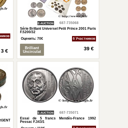
687-735068
E-AUCTION
Série Brillant Universel Petit Prince 2001 Paris
F.5200/32
тников
Оценить:
70
€
6 Участников
Brilliant
39 €
3 €
Uncirculat
687-735071
E-AUCTION
Essai de 5 francs Mendès-France 1992
ARGENT
Pessac F.343/1