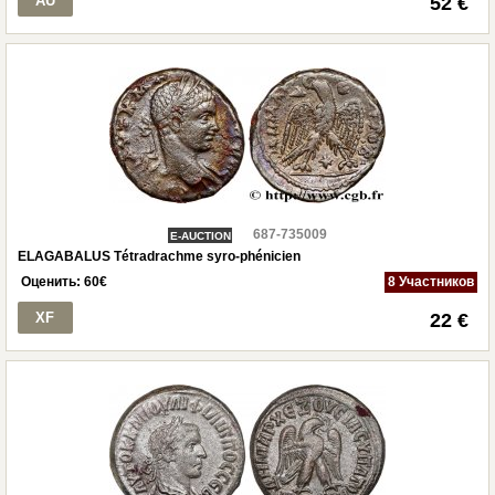
AU
52 €
687-735009
E-AUCTION
ELAGABALUS Tétradrachme syro-phénicien
Оценить:
60
€
8 Участников
XF
22 €