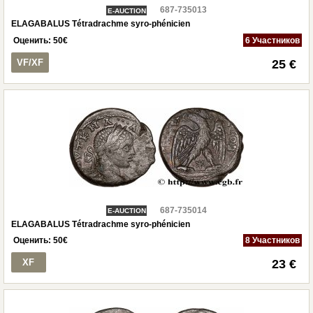
687-735013
E-AUCTION
ELAGABALUS Tétradrachme syro-phénicien
Оценить:
50
€
6 Участников
VF/XF
25 €
687-735014
E-AUCTION
ELAGABALUS Tétradrachme syro-phénicien
Оценить:
50
€
8 Участников
XF
23 €