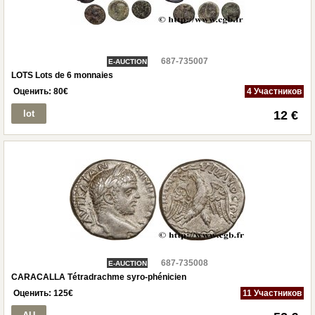
687-735007
E-AUCTION
LOTS Lots de 6 monnaies
Оценить:
80
€
4 Участников
lot
12 €
687-735008
E-AUCTION
CARACALLA Tétradrachme syro-phénicien
Оценить:
125
€
11 Участников