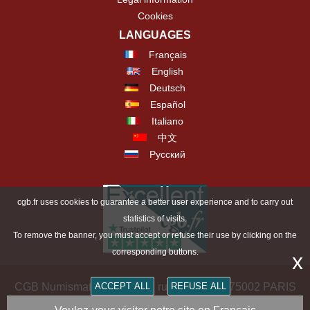
Cookies
LANGUAGES
Français
English
Deutsch
Español
Italiano
中文
Русский
cgb.fr uses cookies to guarantee a better user experience and to carry out
statistics of visits.
To remove the banner, you must accept or refuse their use by clicking on the
corresponding buttons.
x
ACCEPT ALL
REFUSE ALL
CGB Numismatics Paris - 36 rue Vivienne - 75002 PARIS
FRANCE -
contact@cgb.fr