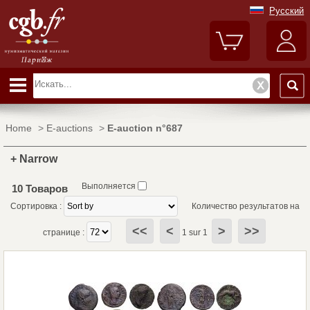
Русский
Home
>
E-auctions
>
E-auction n°687
+ Narrow
Выполняется
10 Товаров
Сортировка :
Количество результатов на
<<
<
>
>>
странице :
1 sur 1