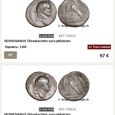
687-735015
E-AUCTION
VESPASIANUS Tétradrachme syro-phénicien
Оценить:
130
€
12 Участников
XF
57 €
687-735016
E-AUCTION
VESPASIANUS Tétradrachme syro-phénicien