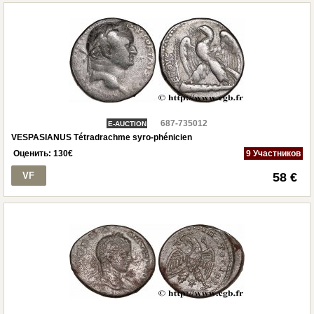
687-735012
E-AUCTION
VESPASIANUS Tétradrachme syro-phénicien
Оценить:
130
€
9 Участников
VF
58 €