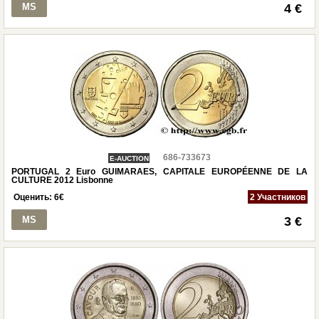
MS
4 €
686-733673
E-AUCTION
PORTUGAL 2 Euro GUIMARAES, CAPITALE EUROPÉENNE DE LA
CULTURE 2012 Lisbonne
Оценить:
6
€
2 Участников
MS
3 €