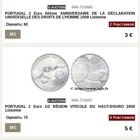
686-733686
E-AUCTION
PORTUGAL 2 Euro 60ème ANNIVERSAIRE DE LA DÉCLARATION
UNIVERSELLE DES DROITS DE L’HOMME 2008 Lisbonne
Оценить:
6
€
2 Участников
MS
3 €
686-733687
E-AUCTION
PORTUGAL 2 Euro 1/2 RÉGION VITICOLE DU HAUT-DOURO 2008
Lisbonne
Оценить:
7
€
4 Участников
MS
5 €