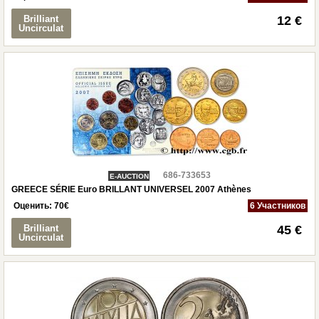
Brilliant
12 €
Uncirculat
686-733653
E-AUCTION
GREECE SÉRIE Euro BRILLANT UNIVERSEL 2007 Athènes
Оценить:
70
€
6 Участников
Brilliant
45 €
Uncirculat