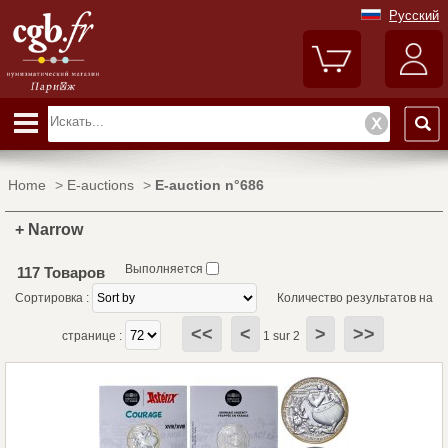
Русский
Home
>
E-auctions
>
E-auction n°686
+ Narrow
Выполняется
117 Товаров
Сортировка :
Количество результатов на
<<
<
>
>>
странице :
1 sur 2