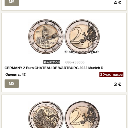
MS
4 €
686-733656
E-AUCTION
GERMANY 2 Euro CHÂTEAU DE WARTBURG 2022 Munich D
Оценить:
4
€
2 Участников
MS
3 €