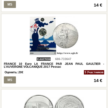
MS
14 €
686-733647
E-AUCTION
FRANCE 10 Euro LA FRANCE PAR JEAN PAUL GAULTIER -
L’AUVERGNE VOLCANIQUE 2017 Pessac
Оценить:
20
€
5 Участников
MS
14 €