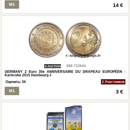
MS
14 €
686-733644
E-AUCTION
GERMANY 2 Euro 30e ANNIVERSAIRE DU DRAPEAU EUROPÉEN -
Karlsruhe 2015 Hambourg J
Оценить:
5
€
2 Участников
MS
3 €