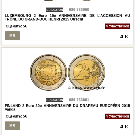
686-733660
E-AUCTION
LUXEMBOURG 2 Euro 15e ANNIVERSAIRE DE L'ACCESSION AU
TRÔNE DU GRAND-DUC HENRI 2015 Utrecht
Оценить:
5
€
4 Участников
MS
4 €
686-733661
E-AUCTION
FINLAND 2 Euro 30e ANNIVERSAIRE DU DRAPEAU EUROPÉEN 2015
Vanda
Оценить:
5
€
4 Участников
MS
4 €