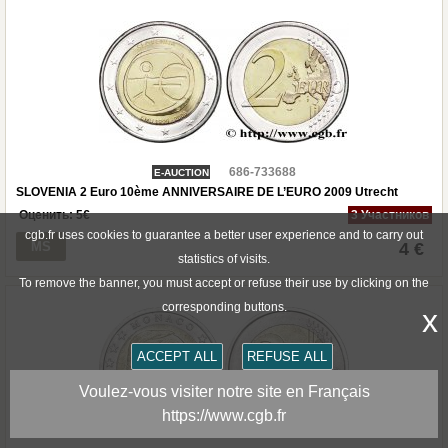
686-733688
E-AUCTION
SLOVENIA 2 Euro 10ème ANNIVERSAIRE DE L’EURO 2009 Utrecht
Оценить:
5
€
3 Участников
cgb.fr uses cookies to guarantee a better user experience and to carry out
MS
4 €
statistics of visits.
To remove the banner, you must accept or refuse their use by clicking on the
corresponding buttons.
x
ACCEPT ALL
REFUSE ALL
Voulez-vous visiter notre site en Français
https://www.cgb.fr