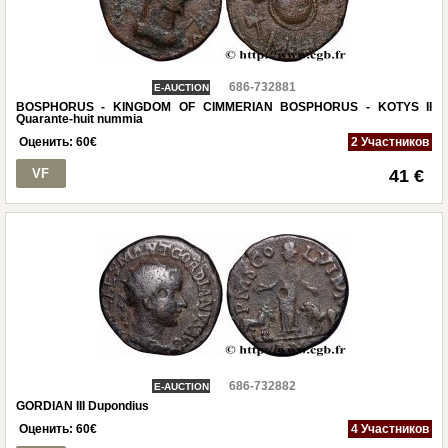
686-732881
E-AUCTION
BOSPHORUS - KINGDOM OF CIMMERIAN BOSPHORUS - KOTYS II
Quarante-huit nummia
Оценить:
60
€
2 Участников
VF
41 €
686-732882
E-AUCTION
GORDIAN III Dupondius
Оценить:
60
€
4 Участников