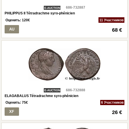
686-732887
E-AUCTION
PHILIPPUS II Tétradrachme syro-phénicien
Оценить:
120
€
11 Участников
AU
68 €
686-732888
E-AUCTION
ELAGABALUS Tétradrachme syro-phénicien
Оценить:
75
€
6 Участников
XF
26 €