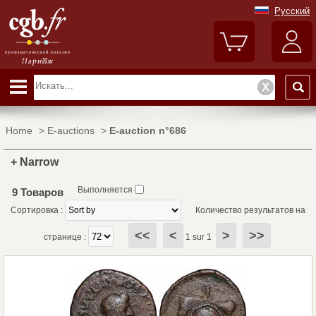
Русский
Home
>
E-auctions
>
E-auction n°686
+ Narrow
Выполняется
9 Товаров
Сортировка :
Количество результатов на
<<
<
>
>>
странице :
1 sur 1