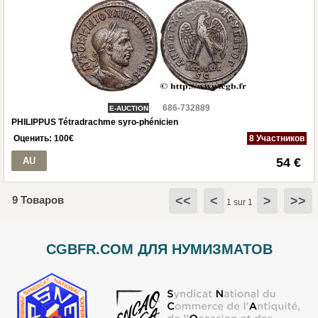
686-732889
E-AUCTION
PHILIPPUS Tétradrachme syro-phénicien
Оценить:
100
€
8 Участников
AU
54 €
9 Товаров
<<
<
>
>>
1 sur 1
CGBFR.COM ДЛЯ НУМИЗМАТОВ