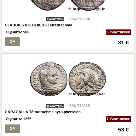
686-732884
E-AUCTION
CLAUDIUS II GOTHICUS Tétradrachme
Оценить:
50
€
6 Участников
XF
31 €
686-732885
E-AUCTION
CARACALLA Tétradrachme syro-phénicien
Оценить:
125
€
7 Участников
XF
53 €