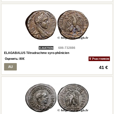
686-732886
E-AUCTION
ELAGABALUS Tétradrachme syro-phénicien
Оценить:
80
€
9 Участников
AU
41 €