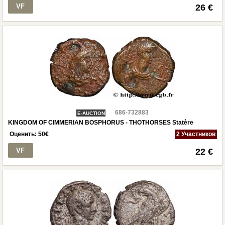
VF
26 €
686-732883
E-AUCTION
KINGDOM OF CIMMERIAN BOSPHORUS - THOTHORSES Statère
Оценить:
50
€
2 Участников
VF
22 €