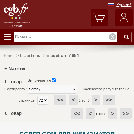
Русский
Home
>
E-auctions
>
E-auction n°684
+ Narrow
Выполняется
0 Товар
Сортировка :
Количество результатов на
<<
<
>
>>
странице :
1 sur 0
0 Товар
<<
<
>
>>
1 sur 0