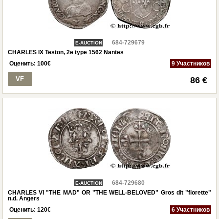
684-729679
E-AUCTION
CHARLES IX Teston, 2e type 1562 Nantes
Оценить:
100
€
9 Участников
VF
86 €
684-729680
E-AUCTION
CHARLES VI "THE MAD" OR "THE WELL-BELOVED" Gros dit "florette"
n.d. Angers
Оценить:
120
€
6 Участников