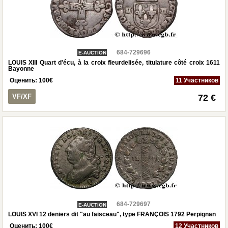
684-729696
E-AUCTION
LOUIS XIII Quart d'écu, à la croix fleurdelisée, titulature côté croix 1611
Bayonne
Оценить:
100
€
11 Участников
VF/XF
72 €
684-729697
E-AUCTION
LOUIS XVI 12 deniers dit "au faisceau", type FRANÇOIS 1792 Perpignan
Оценить:
100
€
12 Участников