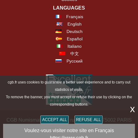
LANGUAGES
Français
English
Deutsch
Español
Italiano
中文
Русский
cgb.fr uses cookies to guarantee a better user experience and to carry out
statistics of visits.
To remove the banner, you must accept or refuse their use by clicking on the
corresponding buttons.
x
ACCEPT ALL
REFUSE ALL
CGB Numismatics Paris - 36 rue Vivienne - 75002 PARIS
FRANCE -
contact@cgb.fr
Voulez-vous visiter notre site en Français
https://www.cgb.fr