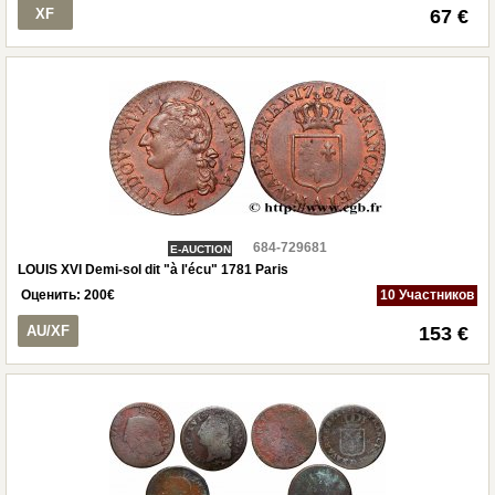
XF
67 €
684-729681
E-AUCTION
LOUIS XVI Demi-sol dit "à l'écu" 1781 Paris
Оценить:
200
€
10 Участников
AU/XF
153 €