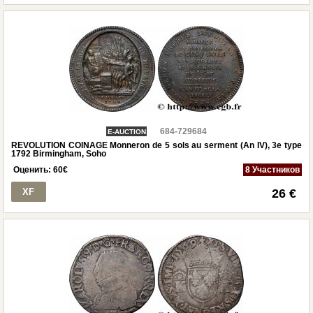
684-729684
E-AUCTION
REVOLUTION COINAGE Monneron de 5 sols au serment (An IV), 3e type
1792 Birmingham, Soho
Оценить:
60
€
8 Участников
XF
26 €