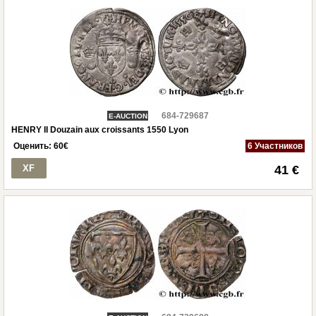
684-729687
E-AUCTION
HENRY II Douzain aux croissants 1550 Lyon
Оценить:
60
€
6 Участников
XF
41 €