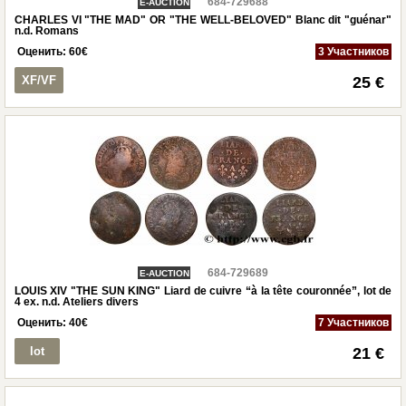
684-729688
E-AUCTION
CHARLES VI "THE MAD" OR "THE WELL-BELOVED" Blanc dit "guénar"
n.d. Romans
Оценить:
60
€
3 Участников
XF/VF
25 €
684-729689
E-AUCTION
LOUIS XIV "THE SUN KING" Liard de cuivre “à la tête couronnée”, lot de
4 ex. n.d. Ateliers divers
Оценить:
40
€
7 Участников
lot
21 €