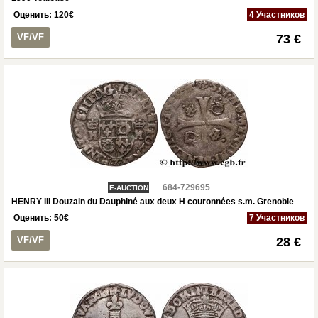
Оценить:
120
€
4 Участников
VF/VF
73 €
684-729695
E-AUCTION
HENRY III Douzain du Dauphiné aux deux H couronnées s.m. Grenoble
Оценить:
50
€
7 Участников
VF/VF
28 €