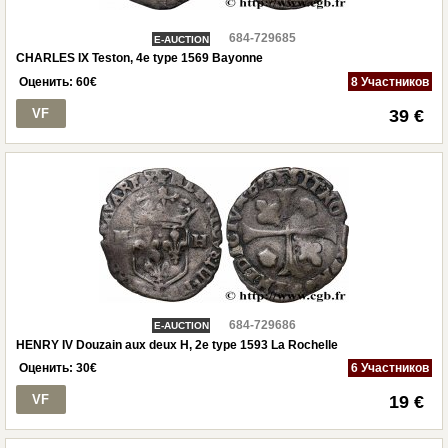
684-729685
E-AUCTION
CHARLES IX Teston, 4e type 1569 Bayonne
Оценить:
60
€
8 Участников
VF
39 €
684-729686
E-AUCTION
HENRY IV Douzain aux deux H, 2e type 1593 La Rochelle
Оценить:
30
€
6 Участников
VF
19 €