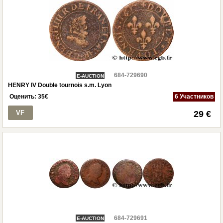
684-729690
E-AUCTION
HENRY IV Double tournois s.m. Lyon
Оценить:
35
€
6 Участников
VF
29 €
684-729691
E-AUCTION