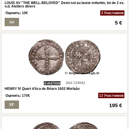
LOUIS XV "THE WELL-BELOVED" Demi-sol au buste enfantin, lot de 2 ex.
n.d. Ateliers divers
Оценить:
10
€
3 Участников
lot
5 €
684-729692
E-AUCTION
HENRY IV Quart d'écu de Béarn 1602 Morlaàs
Оценить:
170
€
13 Участников
XF
195 €