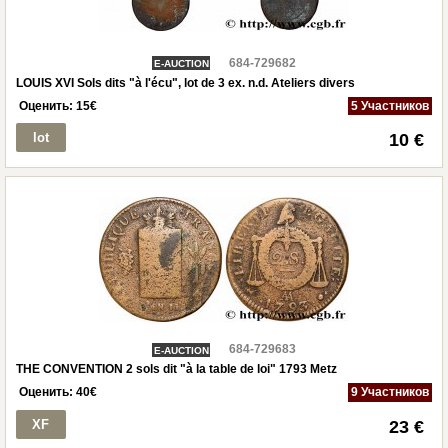
684-729682
E-AUCTION
LOUIS XVI Sols dits "à l'écu", lot de 3 ex. n.d. Ateliers divers
Оценить:
15
€
5 Участников
lot
10 €
684-729683
E-AUCTION
THE CONVENTION 2 sols dit "à la table de loi" 1793 Metz
Оценить:
40
€
9 Участников
XF
23 €