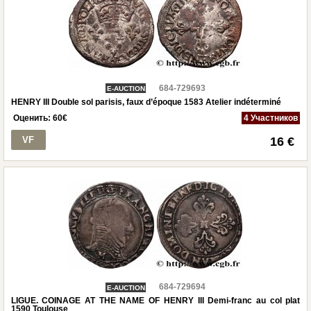
684-729693
E-AUCTION
HENRY III Double sol parisis, faux d’époque 1583 Atelier indéterminé
Оценить:
60
€
4 Участников
VF
16 €
684-729694
E-AUCTION
LIGUE. COINAGE AT THE NAME OF HENRY III Demi-franc au col plat
1590 Toulouse