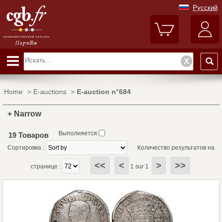
Русский
Home
>
E-auctions
>
E-auction n°684
+ Narrow
Выполняется
19 Товаров
Сортировка :
Количество результатов на
<<
<
>
>>
странице :
1 sur 1