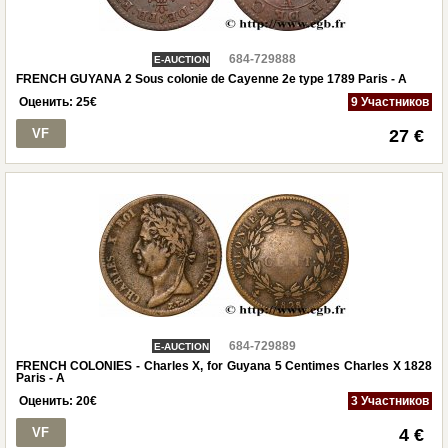
684-729888
E-AUCTION
FRENCH GUYANA 2 Sous colonie de Cayenne 2e type 1789 Paris - A
Оценить:
25
€
9 Участников
VF
27 €
684-729889
E-AUCTION
FRENCH COLONIES - Charles X, for Guyana 5 Centimes Charles X 1828
Paris - A
Оценить:
20
€
3 Участников
VF
4 €