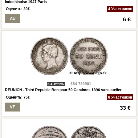
Indochinoise 1947 Paris
Оценить:
30
€
4 Участников
AU
6 €
684-729901
E-AUCTION
REUNION - Third Republic Bon pour 50 Centimes 1896 sans atelier
Оценить:
75
€
8 Участников
VF
33 €