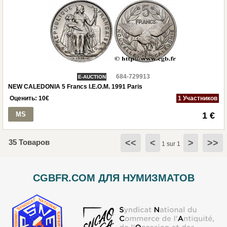
684-729913
E-AUCTION
NEW CALEDONIA 5 Francs I.E.O.M. 1991 Paris
Оценить:
10
€
1 Участников
MS
1 €
35 Товаров
<<
<
>
>>
1 sur 1
CGBFR.COM ДЛЯ НУМИЗМАТОВ