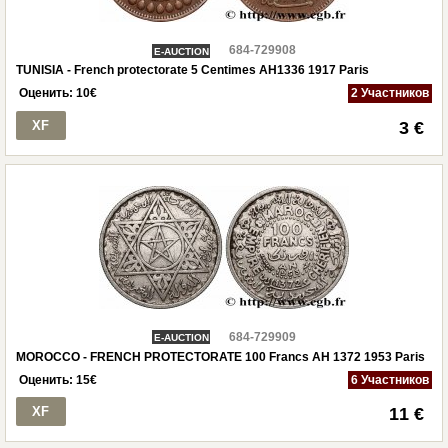
684-729908
E-AUCTION
TUNISIA - French protectorate 5 Centimes AH1336 1917 Paris
Оценить:
10
€
2 Участников
XF
3 €
684-729909
E-AUCTION
MOROCCO - FRENCH PROTECTORATE 100 Francs AH 1372 1953 Paris
Оценить:
15
€
6 Участников
XF
11 €