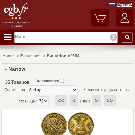
Русский
Home
>
E-auctions
>
E-auction n°684
+ Narrow
Выполняется
35 Товаров
Сортировка :
Количество результатов на
<<
<
>
>>
странице :
1 sur 1