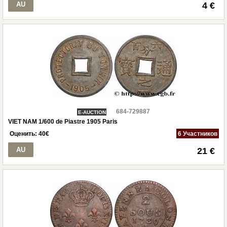
AU
4 €
684-729887
E-AUCTION
VIET NAM 1/600 de Piastre 1905 Paris
Оценить:
40
€
6 Участников
AU
21 €