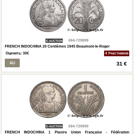
684-729899
E-AUCTION
FRENCH INDOCHINA 20 Centièmes 1945 Beaumont-le-Roger
Оценить:
30
€
4 Участников
AU
31 €
684-729900
E-AUCTION
FRENCH INDOCHINA 1 Piastre Union Française - Fédération