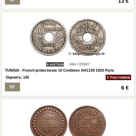
XF
13 €
684-729907
E-AUCTION
TUNISIA - French protectorate 10 Centimes AH1338 1920 Paris
Оценить:
10
€
3 Участников
XF
6 €