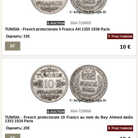
684-729905
E-AUCTION
TUNISIA - French protectorate 5 Francs AH 1355 1936 Paris
Оценить:
15
€
5 Участников
XF
10 €
684-729906
E-AUCTION
TUNISIA - French protectorate 10 Francs au nom du Bey Ahmed datée
1353 1934 Paris
Оценить:
20
€
6 Участников