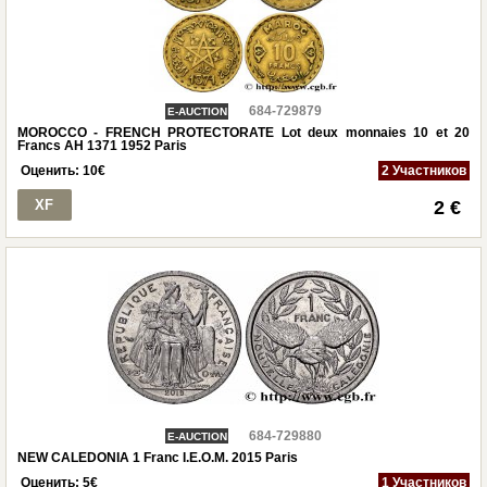
684-729879
E-AUCTION
MOROCCO - FRENCH PROTECTORATE Lot deux monnaies 10 et 20
Francs AH 1371 1952 Paris
Оценить:
10
€
2 Участников
XF
2 €
684-729880
E-AUCTION
NEW CALEDONIA 1 Franc I.E.O.M. 2015 Paris
Оценить:
5
€
1 Участников