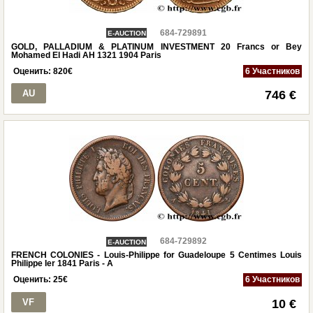
684-729891
E-AUCTION
GOLD, PALLADIUM & PLATINUM INVESTMENT 20 Francs or Bey
Mohamed El Hadi AH 1321 1904 Paris
Оценить:
820
€
6 Участников
AU
746 €
684-729892
E-AUCTION
FRENCH COLONIES - Louis-Philippe for Guadeloupe 5 Centimes Louis
Philippe Ier 1841 Paris - A
Оценить:
25
€
6 Участников
VF
10 €