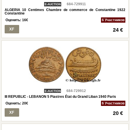
684-729911
E-AUCTION
ALGERIA 10 Centimes Chambre de commerce de Constantine 1922
Constantine
Оценить:
16
€
6 Участников
XF
24 €
684-729912
E-AUCTION
III REPUBLIC - LEBANON 5 Piastres État du Grand Liban 1940 Paris
Оценить:
20
€
6 Участников
XF
20 €