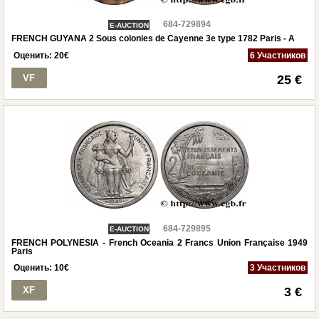
684-729894
E-AUCTION
FRENCH GUYANA 2 Sous colonies de Cayenne 3e type 1782 Paris - A
Оценить:
20
€
6 Участников
VF
25 €
684-729895
E-AUCTION
FRENCH POLYNESIA - French Oceania 2 Francs Union Française 1949
Paris
Оценить:
10
€
3 Участников
XF
3 €