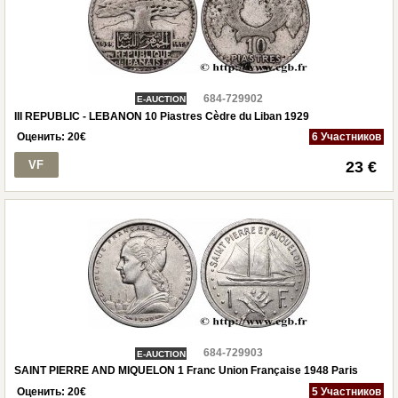
684-729902
E-AUCTION
III REPUBLIC - LEBANON 10 Piastres Cèdre du Liban 1929
Оценить:
20
€
6 Участников
VF
23 €
684-729903
E-AUCTION
SAINT PIERRE AND MIQUELON 1 Franc Union Française 1948 Paris
Оценить:
20
€
5 Участников