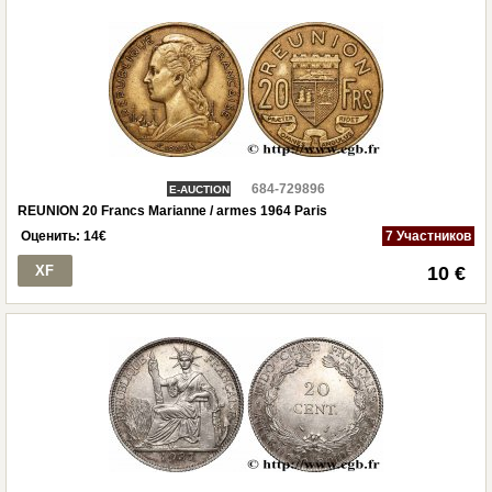
684-729896
E-AUCTION
REUNION 20 Francs Marianne / armes 1964 Paris
Оценить:
14
€
7 Участников
XF
10 €