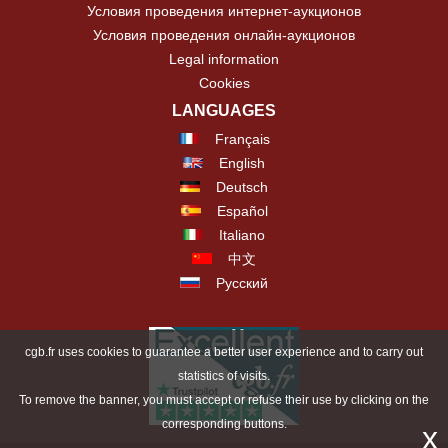
Условия проведения интернет-аукционов
Условия проведения онлайн-аукционов
Legal information
Cookies
LANGUAGES
Français
English
Deutsch
Español
Italiano
中文
Русский
cgb.fr uses cookies to guarantee a better user experience and to carry out
statistics of visits.
To remove the banner, you must accept or refuse their use by clicking on the
corresponding buttons.
x