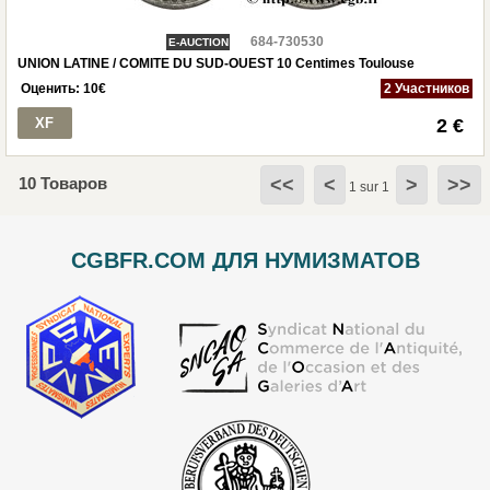
684-730530
E-AUCTION
UNION LATINE / COMITE DU SUD-OUEST 10 Centimes Toulouse
Оценить:
10
€
2 Участников
XF
2 €
10 Товаров
<<
<
>
>>
1 sur 1
CGBFR.COM ДЛЯ НУМИЗМАТОВ