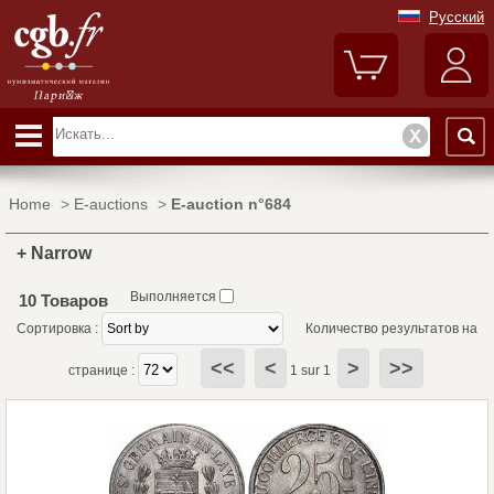
Русский
Home
>
E-auctions
>
E-auction n°684
+ Narrow
Выполняется
10 Товаров
Сортировка :
Количество результатов на
<<
<
>
>>
странице :
1 sur 1