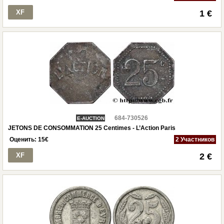
XF
1 €
684-730526
E-AUCTION
JETONS DE CONSOMMATION 25 Centimes - L’Action Paris
Оценить:
15
€
2 Участников
XF
2 €